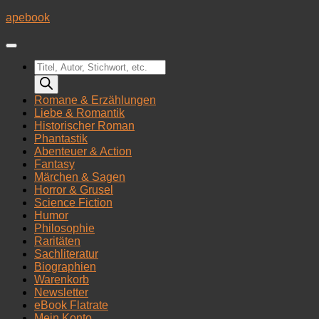
Zum
apebook
Inhalt
springen
Products
search
Romane & Erzählungen
Liebe & Romantik
Historischer Roman
Phantastik
Abenteuer & Action
Fantasy
Märchen & Sagen
Horror & Grusel
Science Fiction
Humor
Philosophie
Raritäten
Sachliteratur
Biographien
Warenkorb
Newsletter
eBook Flatrate
Mein Konto