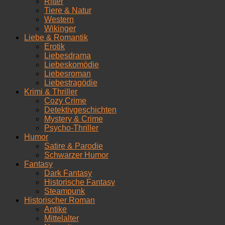
Ritter
Tiere & Natur
Western
Wikinger
Liebe & Romantik
Erotik
Liebesdrama
Liebeskomödie
Liebesroman
Liebestragödie
Krimi & Thriller
Cozy Crime
Detektivgeschichten
Mystery & Crime
Psycho-Thriller
Humor
Satire & Parodie
Schwarzer Humor
Fantasy
Dark Fantasy
Historische Fantasy
Steampunk
Historischer Roman
Antike
Mittelalter