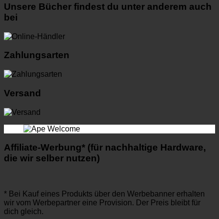
Unsere Bücher findest du unter anderem auch
bei
Zahlungsarten
Versand
Affiliate-Werbung* (für nachhaltige Hardware,
die wir selber nutzen)
* Bei Kauf eines Produkts über den Werbebanner erhalten
wir vom Werbepartner eine Provision. Der Preis bleibt für
dich gleich.