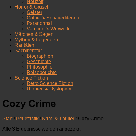
Neuzeit
Horror & Grusel
Geister
Gothic & Schauerliteratur
Paranormal
Vampire & Werwölfe
Märchen & Sagen
Mythen & Legenden
Raritäten
Sachliteratur
Biographien
Geschichte
Philosophie
Reiseberichte
Science Fiction
Retro Science Fiction
Utopien & Dystopien
Cozy Crime
Start
/
Belletristik
/
Krimi & Thriller
/ Cozy Crime
Nach
Alle 3 Ergebnisse werden angezeigt
Aktualität