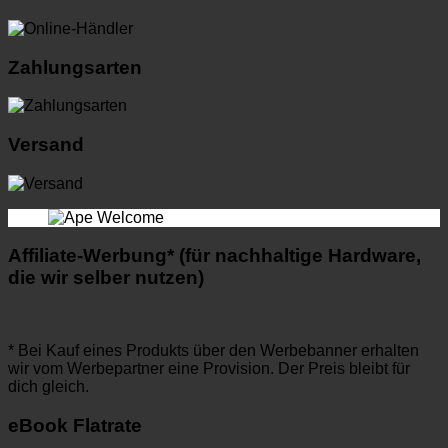
Zahlungsarten
Versand
Affiliate-Werbung* (für nachhaltige Hardware,
die wir selber nutzen)
* Bei Kauf eines Produkts über den Werbebanner erhalten
wir vom Werbepartner eine Provision. Der Preis bleibt für
dich gleich.
eBook Flatrate