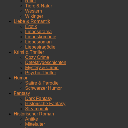
Ritter
Tiere & Natur
Western
Wikinger
Liebe & Romantik
Erotik
Liebesdrama
Liebeskomödie
Liebesroman
Liebestragödie
Krimi & Thriller
Cozy Crime
Detektivgeschichten
Mystery & Crime
Psycho-Thriller
Humor
Satire & Parodie
Schwarzer Humor
Fantasy
Dark Fantasy
Historische Fantasy
Steampunk
Historischer Roman
Antike
Mittelalter