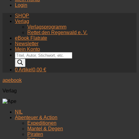
Login
SHOP
Verlag
Verlagsprogramm
Rettet den Regenwald e. V.
eBook Flatrate
Newsletter
Mein Konto
Products
search
0 Artikel
0,00 €
apebook
Verlag
NIL
Abenteuer & Action
Expeditionen
Mantel & Degen
Piraten