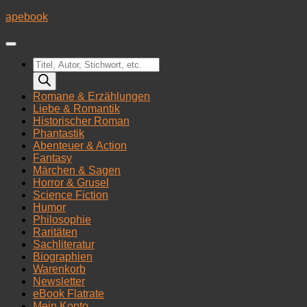
Zum
apebook
Inhalt
springen
Products
search
Romane & Erzählungen
Liebe & Romantik
Historischer Roman
Phantastik
Abenteuer & Action
Fantasy
Märchen & Sagen
Horror & Grusel
Science Fiction
Humor
Philosophie
Raritäten
Sachliteratur
Biographien
Warenkorb
Newsletter
eBook Flatrate
Mein Konto