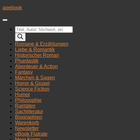
Zum
apebook
Inhalt
springen
Products
search
Romane & Erzählungen
Liebe & Romantik
Historischer Roman
Phantastik
Abenteuer & Action
Fantasy
Märchen & Sagen
Horror & Grusel
Science Fiction
Humor
Philosophie
Raritäten
Sachliteratur
Biographien
Warenkorb
Newsletter
eBook Flatrate
Mein Konto