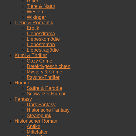
Ritter
Tiere & Natur
Western
Wikinger
Liebe & Romantik
Erotik
Liebesdrama
Liebeskomödie
Liebesroman
Liebestragödie
Krimi & Thriller
Cozy Crime
Detektivgeschichten
Mystery & Crime
Psycho-Thriller
Humor
Satire & Parodie
Schwarzer Humor
Fantasy
Dark Fantasy
Historische Fantasy
Steampunk
Historischer Roman
Antike
Mittelalter