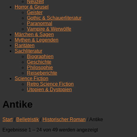
Neuzeit
Horror & Grusel
Geister
Gothic & Schauerliteratur
Paranormal
Vampire & Werwölfe
Märchen & Sagen
Mythen & Legenden
Raritäten
Sachliteratur
Biographien
Geschichte
Philosophie
Reiseberichte
Science Fiction
Retro Science Fiction
Utopien & Dystopien
Antike
Start
/
Belletristik
/
Historischer Roman
/ Antike
Nach
Ergebnisse 1 – 24 von 49 werden angezeigt
Aktualität