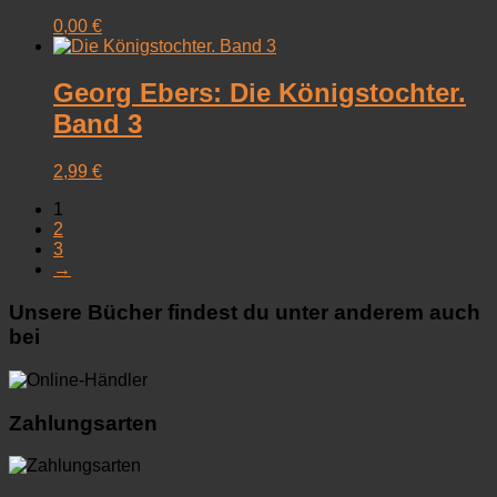
0,00
€
Georg Ebers: Die Königstochter.
Band 3
2,99
€
1
2
3
→
Unsere Bücher findest du unter anderem auch
bei
Zahlungsarten