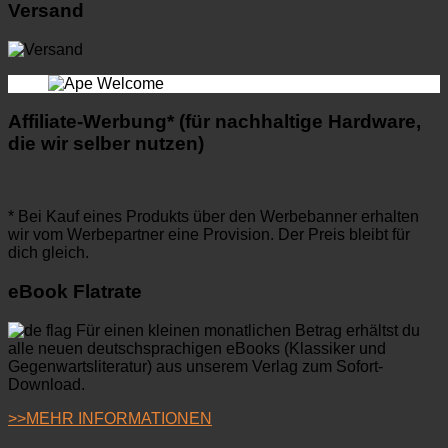
Versand
Affiliate-Werbung* (für nachhaltige Hardware,
die wir selber nutzen)
* Bei Kauf eines Produkts über den Werbebanner erhalten
wir vom Werbepartner eine Provision. Der Preis bleibt für
dich gleich.
eBook Flatrate
Für einen kleinen monatlichen Betrag erhältst du
alle neuen deutschsprachigen eBooks (Klassiker und
Gegenwartsliteratur) aus unserem Verlag zum Sofort-
Download.
>>MEHR INFORMATIONEN