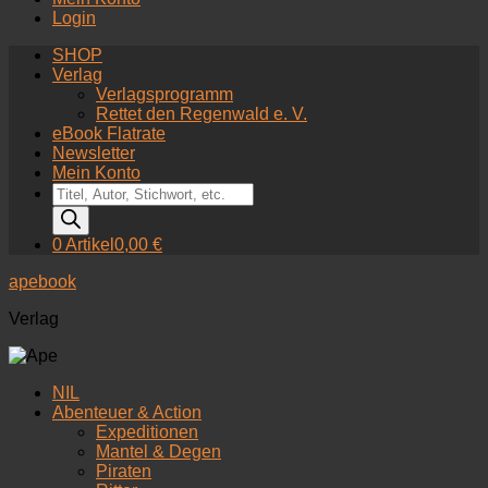
Login
SHOP
Verlag
Verlagsprogramm
Rettet den Regenwald e. V.
eBook Flatrate
Newsletter
Mein Konto
Products
search
0 Artikel
0,00 €
apebook
Verlag
NIL
Abenteuer & Action
Expeditionen
Mantel & Degen
Piraten