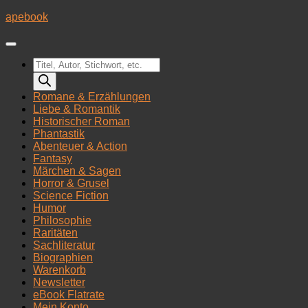
Zum
apebook
Inhalt
springen
Products
search
Romane & Erzählungen
Liebe & Romantik
Historischer Roman
Phantastik
Abenteuer & Action
Fantasy
Märchen & Sagen
Horror & Grusel
Science Fiction
Humor
Philosophie
Raritäten
Sachliteratur
Biographien
Warenkorb
Newsletter
eBook Flatrate
Mein Konto