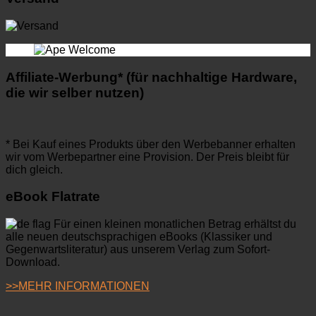
Affiliate-Werbung* (für nachhaltige Hardware,
die wir selber nutzen)
* Bei Kauf eines Produkts über den Werbebanner erhalten
wir vom Werbepartner eine Provision. Der Preis bleibt für
dich gleich.
eBook Flatrate
Für einen kleinen monatlichen Betrag erhältst du
alle neuen deutschsprachigen eBooks (Klassiker und
Gegenwartsliteratur) aus unserem Verlag zum Sofort-
Download.
>>MEHR INFORMATIONEN