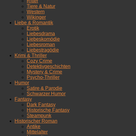
Ritter
Tiere & Natur
Western
Wikinger
Liebe & Romantik
Erotik
Liebesdrama
Liebeskomödie
Liebesroman
Liebestragödie
Krimi & Thriller
Cozy Crime
Detektivgeschichten
Mystery & Crime
Psycho-Thriller
Humor
Satire & Parodie
Schwarzer Humor
Fantasy
Dark Fantasy
Historische Fantasy
Steampunk
Historischer Roman
Antike
Mittelalter