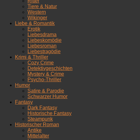
Ritter
Tiere & Natur
Western
Wikinger
Liebe & Romantik
Erotik
Liebesdrama
Liebeskomödie
Liebesroman
Liebestragödie
Krimi & Thriller
Cozy Crime
Detektivgeschichten
Mystery & Crime
Psycho-Thriller
Humor
Satire & Parodie
Schwarzer Humor
Fantasy
Dark Fantasy
Historische Fantasy
Steampunk
Historischer Roman
Antike
Mittelalter