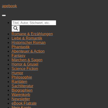
Zum
apebook
Inhalt
springen
Products
search
Romane & Erzählungen
Liebe & Romantik
Historischer Roman
Phantastik
Abenteuer & Action
Fantasy
Märchen & Sagen
Horror & Grusel
Science Fiction
Humor
Philosophie
Raritäten
Sachliteratur
Biographien
Warenkorb
Newsletter
eBook Flatrate
Mein Konto