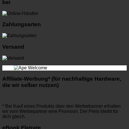
bei
Zahlungsarten
Versand
Affiliate-Werbung* (für nachhaltige Hardware,
die wir selber nutzen)
* Bei Kauf eines Produkts über den Werbebanner erhalten
wir vom Werbepartner eine Provision. Der Preis bleibt für
dich gleich.
eBook Flatrate