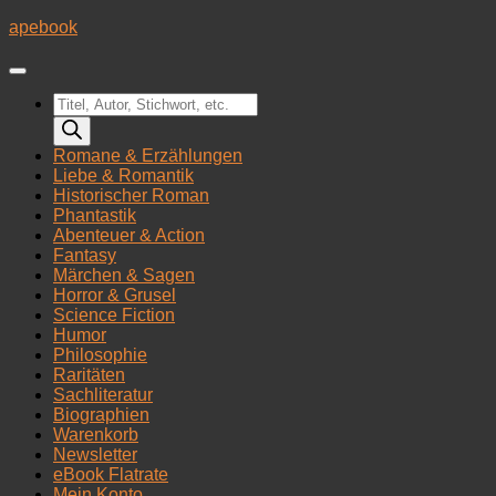
Zum
apebook
Inhalt
springen
Products
search
Romane & Erzählungen
Liebe & Romantik
Historischer Roman
Phantastik
Abenteuer & Action
Fantasy
Märchen & Sagen
Horror & Grusel
Science Fiction
Humor
Philosophie
Raritäten
Sachliteratur
Biographien
Warenkorb
Newsletter
eBook Flatrate
Mein Konto