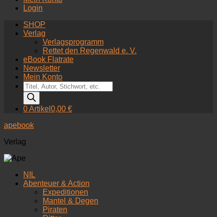
Login
SHOP
Verlag
Verlagsprogramm
Rettet den Regenwald e. V.
eBook Flatrate
Newsletter
Mein Konto
Products
search
0 Artikel
0,00 €
apebook
Verlag
NIL
Abenteuer & Action
Expeditionen
Mantel & Degen
Piraten