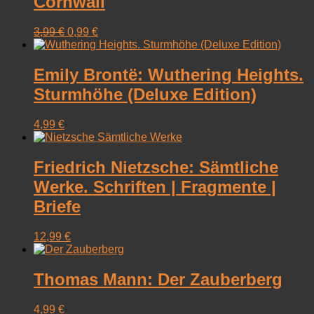
Cornwall
Ursprünglicher
Aktueller
3,99
€
0,99
€
Preis
Preis
war:
ist:
3,99 €
0,99 €.
Emily Brontë: Wuthering Heights.
Sturmhöhe (Deluxe Edition)
4,99
€
Friedrich Nietzsche: Sämtliche
Werke. Schriften | Fragmente |
Briefe
12,99
€
Thomas Mann: Der Zauberberg
4,99
€