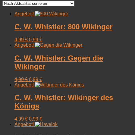
sortiert
Angebot!
C. W. Whistler: 800 Wikinger
Ursprünglicher
Aktueller
4,99
€
0,99
€
Preis
Preis
Angebot!
war:
ist:
4,99 €
0,99 €.
C. W. Whistler: Gegen die
Wikinger
Ursprünglicher
Aktueller
4,99
€
0,99
€
Preis
Preis
Angebot!
war:
ist:
4,99 €
0,99 €.
C. W. Whistler: Wikinger des
Königs
Ursprünglicher
Aktueller
4,99
€
0,99
€
Preis
Preis
Angebot!
war:
ist:
4,99 €
0,99 €.