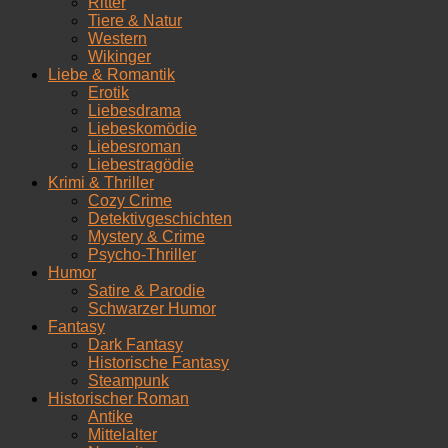
Ritter
Tiere & Natur
Western
Wikinger
Liebe & Romantik
Erotik
Liebesdrama
Liebeskomödie
Liebesroman
Liebestragödie
Krimi & Thriller
Cozy Crime
Detektivgeschichten
Mystery & Crime
Psycho-Thriller
Humor
Satire & Parodie
Schwarzer Humor
Fantasy
Dark Fantasy
Historische Fantasy
Steampunk
Historischer Roman
Antike
Mittelalter