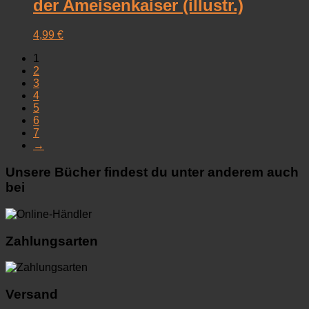
der Ameisenkaiser (illustr.)
4,99
€
1
2
3
4
5
6
7
→
Unsere Bücher findest du unter anderem auch
bei
Zahlungsarten
Versand