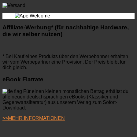
Affiliate-Werbung* (für nachhaltige Hardware,
die wir selber nutzen)
* Bei Kauf eines Produkts über den Werbebanner erhalten
wir vom Werbepartner eine Provision. Der Preis bleibt für
dich gleich.
eBook Flatrate
Für einen kleinen monatlichen Betrag erhältst du
alle neuen deutschsprachigen eBooks (Klassiker und
Gegenwartsliteratur) aus unserem Verlag zum Sofort-
Download.
>>MEHR INFORMATIONEN