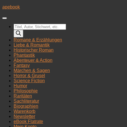
Zum
apebook
Inhalt
springen
Products
search
Romane & Erzählungen
Liebe & Romantik
Historischer Roman
Phantastik
Abenteuer & Action
Fantasy
Märchen & Sagen
Horror & Grusel
Science Fiction
Humor
Philosophie
Raritäten
Sachliteratur
Biographien
Warenkorb
Newsletter
eBook Flatrate
Mein Konto