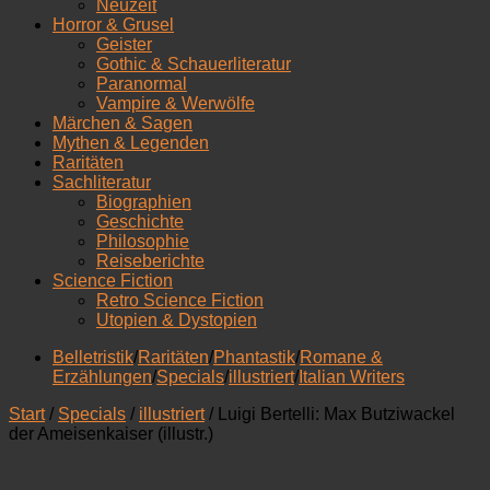
Neuzeit
Horror & Grusel
Geister
Gothic & Schauerliteratur
Paranormal
Vampire & Werwölfe
Märchen & Sagen
Mythen & Legenden
Raritäten
Sachliteratur
Biographien
Geschichte
Philosophie
Reiseberichte
Science Fiction
Retro Science Fiction
Utopien & Dystopien
Belletristik
/
Raritäten
/
Phantastik
/
Romane &
Erzählungen
/
Specials
/
illustriert
/
Italian Writers
Start
/
Specials
/
illustriert
/ Luigi Bertelli: Max Butziwackel
der Ameisenkaiser (illustr.)