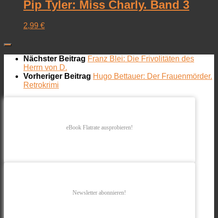
Pip Tyler: Miss Charly. Band 3
2,99
€
Nächster Beitrag
Franz Blei: Die Frivolitäten des
Herrn von D.
Vorheriger Beitrag
Hugo Bettauer: Der Frauenmörder.
Retrokrimi
eBook Flatrate ausprobieren!
Newsletter abonnieren!