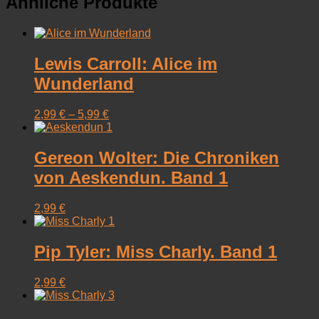
Ähnliche Produkte
Lewis Carroll: Alice im
Wunderland
2,99
€
–
5,99
€
Gereon Wolter: Die Chroniken
von Aeskendun. Band 1
2,99
€
Pip Tyler: Miss Charly. Band 1
2,99
€