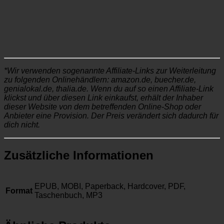
*Wir verwenden sogenannte Affiliate-Links zur Weiterleitung
zu folgenden Onlinehändlern: amazon.de, buecher.de,
genialokal.de, thalia.de. Wenn du auf so einen Affiliate-Link
klickst und über diesen Link einkaufst, erhält der Inhaber
dieser Website von dem betreffenden Online-Shop oder
Anbieter eine Provision. Der Preis verändert sich dadurch für
dich nicht.
Zusätzliche Informationen
EPUB, MOBI, Paperback, Hardcover, PDF,
Format
Taschenbuch, MP3