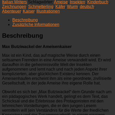
Ameisenkaiser
Italian Writers
Schlagwörter:
Ameise
,
Insekten
,
Kinderbuch
,
(illustr.)
Zeichnungen
,
Schmetterling
,
Käfer
,
Wurm
,
deutsch
,
Menge
Abenteuer
,
Kaiser
,
Illustrationen
Beschreibung
Zusätzliche Informationen
Beschreibung
Max Butziwackel der Ameisenkaiser
Max ist ein Kind, das auf magische Weise durch einen
seltsamen Fremden in eine Ameise verwandelt wird. Er wird
daraufhin in die geheimnisvolle Welt der Insekten
aufgenommen und lernt nach und nach jeden Aspekt ihrer
komplizierten, aber glücklichen Existenz kennen. Der
Ameisenhaufen erscheint ihm als eine geordnete, zivilisierte
Gesellschaft, in der jede Ameise ihre eigene Rolle hat.
Obwohl es sich bei „Max Butziwackel“ dem Grunde nach um
ein pädagogisches Werk handelt, gelingt es dem Text, das
Schicksal und die Erlebnisse des Protagonisten mit den
lehrreichen Vorstellungen, die er den jungen Lesern
vermitteln will (ein Verständnis für die Werte der friedlichen
Koexistenz und der Zusammenarbeit), in einem einzigen