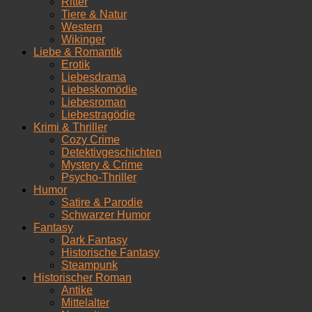
Ritter
Tiere & Natur
Western
Wikinger
Liebe & Romantik
Erotik
Liebesdrama
Liebeskomödie
Liebesroman
Liebestragödie
Krimi & Thriller
Cozy Crime
Detektivgeschichten
Mystery & Crime
Psycho-Thriller
Humor
Satire & Parodie
Schwarzer Humor
Fantasy
Dark Fantasy
Historische Fantasy
Steampunk
Historischer Roman
Antike
Mittelalter