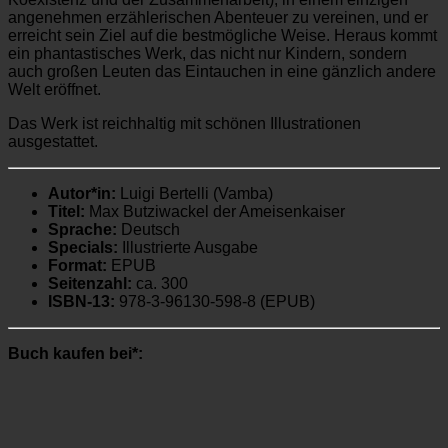
angenehmen erzählerischen Abenteuer zu vereinen, und er
erreicht sein Ziel auf die bestmögliche Weise. Heraus kommt
ein phantastisches Werk, das nicht nur Kindern, sondern
auch großen Leuten das Eintauchen in eine gänzlich andere
Welt eröffnet.
Das Werk ist reichhaltig mit schönen Illustrationen
ausgestattet.
Autor*in:
Luigi Bertelli (Vamba)
Titel:
Max Butziwackel der Ameisenkaiser
Sprache:
Deutsch
Specials:
Illustrierte Ausgabe
Format:
EPUB
Seitenzahl:
ca. 300
ISBN-13:
978-3-96130-598-8 (EPUB)
Buch kaufen bei*: