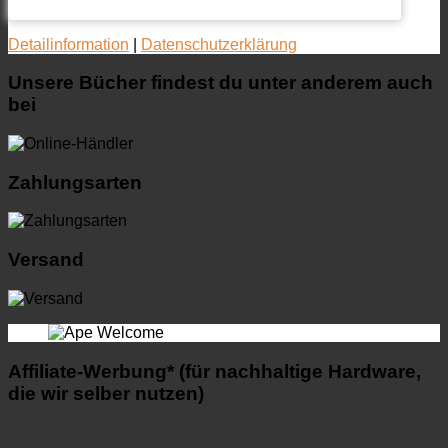
Detailinformation
|
Datenschutzerklärung
Unsere Bücher findest du unter anderem auch
bei
Zahlungsarten
Versand
Affiliate-Werbung* (für nachhaltige Hardware,
die wir selber nutzen)