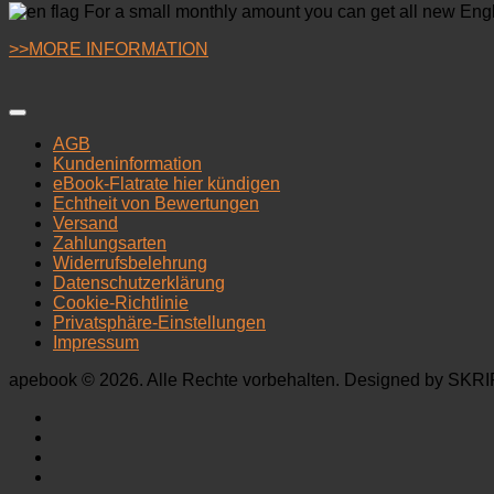
For a small monthly amount you can get all new Engl
>>MORE INFORMATION
AGB
Kundeninformation
eBook-Flatrate hier kündigen
Echtheit von Bewertungen
Versand
Zahlungsarten
Widerrufsbelehrung
Datenschutzerklärung
Cookie-Richtlinie
Privatsphäre-Einstellungen
Impressum
apebook © 2026. Alle Rechte vorbehalten. Designed by SK