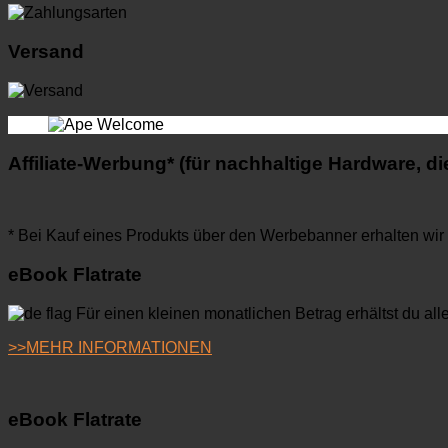
Versand
Affiliate-Werbung* (für nachhaltige Hardware, di
* Bei Kauf eines Produkts über den Werbebanner erhalten wir v
eBook Flatrate
Für einen kleinen monatlichen Betrag erhältst du a
>>MEHR INFORMATIONEN
eBook Flatrate