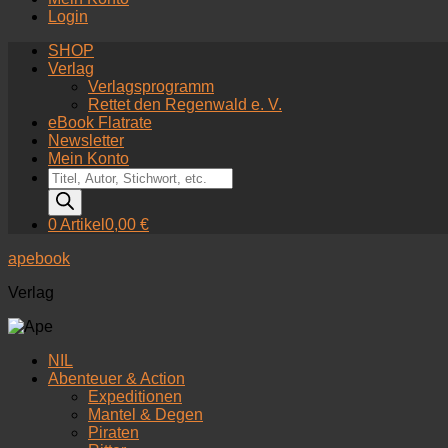
Login
SHOP
Verlag
Verlagsprogramm
Rettet den Regenwald e. V.
eBook Flatrate
Newsletter
Mein Konto
Products
search
0 Artikel
0,00 €
apebook
Verlag
NIL
Abenteuer & Action
Expeditionen
Mantel & Degen
Piraten