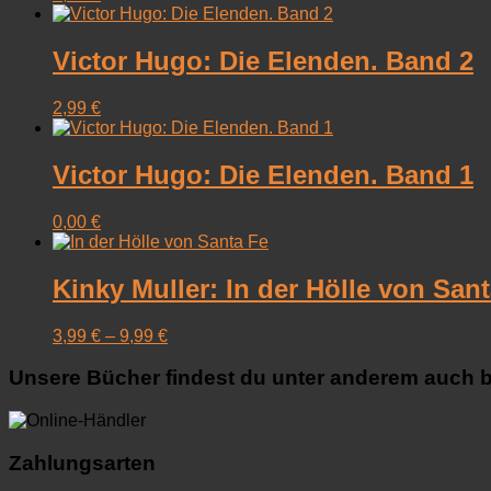
Victor Hugo: Die Elenden. Band 2
2,99
€
Victor Hugo: Die Elenden. Band 1
0,00
€
Kinky Muller: In der Hölle von San
3,99
€
–
9,99
€
Unsere Bücher findest du unter anderem auch b
Zahlungsarten