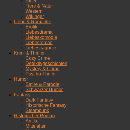
Ritter
Tiere & Natur
Western
Wikinger
Liebe & Romantik
Erotik
Liebesdrama
Liebeskomödie
Liebesroman
Liebestragödie
Krimi & Thriller
Cozy Crime
Detektivgeschichten
Mystery & Crime
Psycho-Thriller
Humor
Satire & Parodie
Schwarzer Humor
Fantasy
Dark Fantasy
Historische Fantasy
Steampunk
Historischer Roman
Antike
Mittelalter