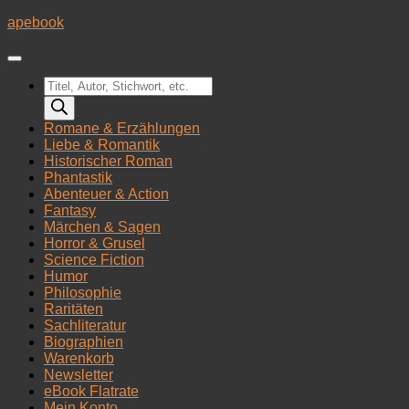
Zum
apebook
Inhalt
springen
Products
search
Romane & Erzählungen
Liebe & Romantik
Historischer Roman
Phantastik
Abenteuer & Action
Fantasy
Märchen & Sagen
Horror & Grusel
Science Fiction
Humor
Philosophie
Raritäten
Sachliteratur
Biographien
Warenkorb
Newsletter
eBook Flatrate
Mein Konto