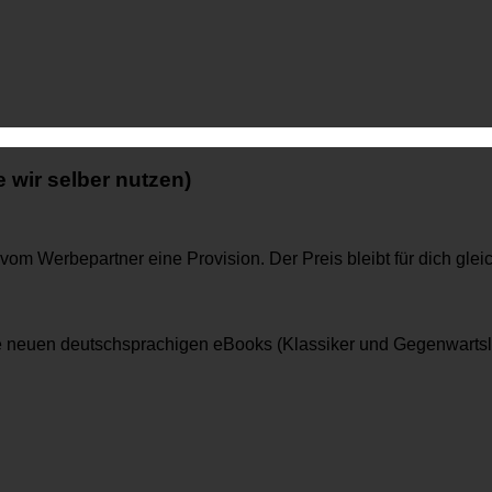
e wir selber nutzen)
om Werbepartner eine Provision. Der Preis bleibt für dich gleic
lle neuen deutschsprachigen eBooks (Klassiker und Gegenwartsl