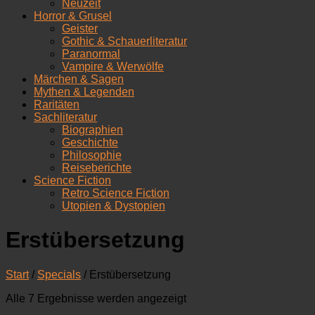
Neuzeit
Horror & Grusel
Geister
Gothic & Schauerliteratur
Paranormal
Vampire & Werwölfe
Märchen & Sagen
Mythen & Legenden
Raritäten
Sachliteratur
Biographien
Geschichte
Philosophie
Reiseberichte
Science Fiction
Retro Science Fiction
Utopien & Dystopien
Erstübersetzung
Start
/
Specials
/ Erstübersetzung
Nach
Alle 7 Ergebnisse werden angezeigt
Aktualität