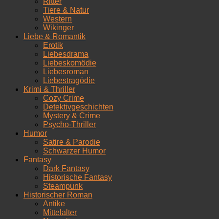
Ritter
Tiere & Natur
Western
Wikinger
Liebe & Romantik
Erotik
Liebesdrama
Liebeskomödie
Liebesroman
Liebestragödie
Krimi & Thriller
Cozy Crime
Detektivgeschichten
Mystery & Crime
Psycho-Thriller
Humor
Satire & Parodie
Schwarzer Humor
Fantasy
Dark Fantasy
Historische Fantasy
Steampunk
Historischer Roman
Antike
Mittelalter