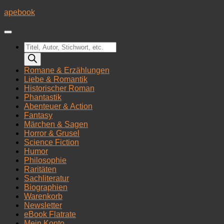
Zum
apebook
Inhalt
springen
Products
search
Romane & Erzählungen
Liebe & Romantik
Historischer Roman
Phantastik
Abenteuer & Action
Fantasy
Märchen & Sagen
Horror & Grusel
Science Fiction
Humor
Philosophie
Raritäten
Sachliteratur
Biographien
Warenkorb
Newsletter
eBook Flatrate
Mein Konto