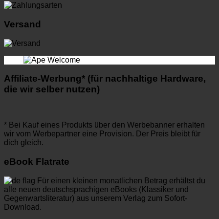
Versand
Affiliate-Werbung* (für nachhaltige Hardware,
die wir selber nutzen)
* Bei Kauf eines Produkts über den Werbebanner erhalten
wir vom Werbepartner eine Provision. Der Preis bleibt für
dich gleich.
eBook Flatrate
Für einen kleinen monatlichen Betrag erhältst du
alle neuen deutschsprachigen eBooks (Klassiker und
Gegenwartsliteratur) aus unserem Verlag zum Sofort-
Download.