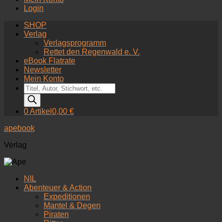
Login
SHOP
Verlag
Verlagsprogramm
Rettet den Regenwald e. V.
eBook Flatrate
Newsletter
Mein Konto
Products
search
0 Artikel
0,00 €
apebook
Verlag
NIL
Abenteuer & Action
Expeditionen
Mantel & Degen
Piraten