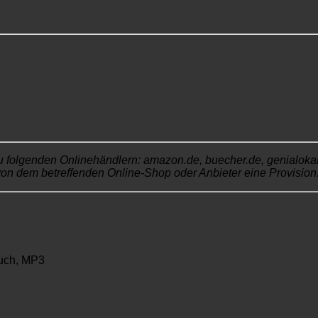
u folgenden Onlinehändlern: amazon.de, buecher.de, genialokal.de
von dem betreffenden Online-Shop oder Anbieter eine Provision. 
uch, MP3