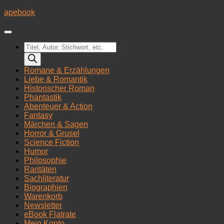
Zum
apebook
Inhalt
springen
Products
search
Romane & Erzählungen
Liebe & Romantik
Historischer Roman
Phantastik
Abenteuer & Action
Fantasy
Märchen & Sagen
Horror & Grusel
Science Fiction
Humor
Philosophie
Raritäten
Sachliteratur
Biographien
Warenkorb
Newsletter
eBook Flatrate
Mein Konto