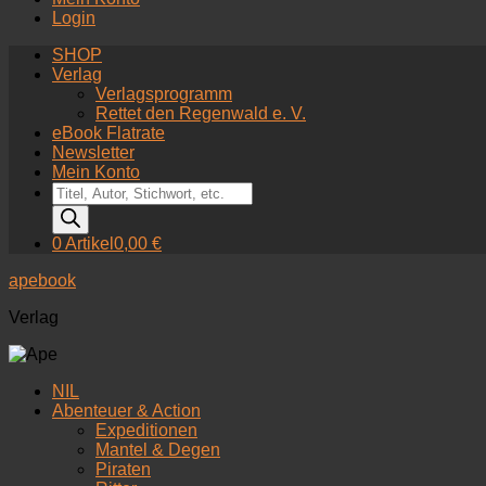
Login
SHOP
Verlag
Verlagsprogramm
Rettet den Regenwald e. V.
eBook Flatrate
Newsletter
Mein Konto
Products
search
0 Artikel
0,00 €
apebook
Verlag
NIL
Abenteuer & Action
Expeditionen
Mantel & Degen
Piraten