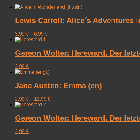
Lewis Carroll: Alice´s Adventures i
3,99
€
–
6,99
€
Gereon Wolter: Hereward. Der letz
2,99
€
Jane Austen: Emma (en)
2,99
€
–
11,99
€
Gereon Wolter: Hereward. Der letz
2,99
€