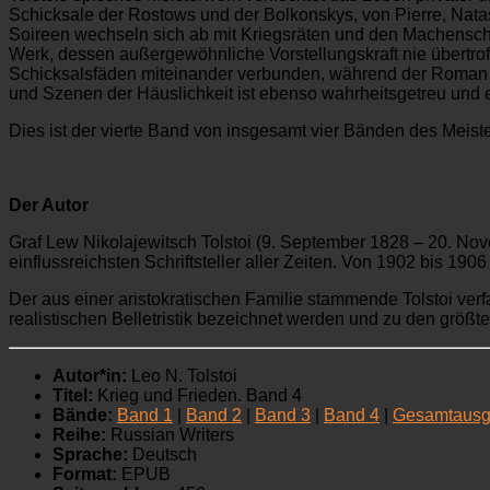
Schicksale der Rostows und der Bolkonskys, von Pierre, Natas
Soireen wechseln sich ab mit Kriegsräten und den Machensch
Werk, dessen außergewöhnliche Vorstellungskraft nie übertro
Schicksalsfäden miteinander verbunden, während der Roman une
und Szenen der Häuslichkeit ist ebenso wahrheitsgetreu und 
Dies ist der vierte Band von insgesamt vier Bänden des Meiste
Der Autor
Graf Lew Nikolajewitsch Tolstoi (9. September 1828 – 20. Novemb
einflussreichsten Schriftsteller aller Zeiten. Von 1902 bis 19
Der aus einer aristokratischen Familie stammende Tolstoi ve
realistischen Belletristik bezeichnet werden und zu den größt
Autor*in:
Leo N. Tolstoi
Titel:
Krieg und Frieden. Band 4
Bände:
Band 1
|
Band 2
|
Band 3
|
Band 4
|
Gesamtaus
Reihe:
Russian Writers
Sprache:
Deutsch
Format:
EPUB