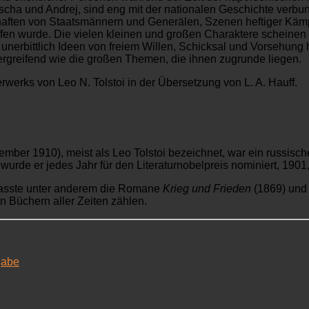
cha und Andrej, sind eng mit der nationalen Geschichte verbund
aften von Staatsmännern und Generälen, Szenen heftiger Kämpf
ffen wurde. Die vielen kleinen und großen Charaktere scheinen
rbittlich Ideen von freiem Willen, Schicksal und Vorsehung hi
ergreifend wie die großen Themen, die ihnen zugrunde liegen.
rwerks von Leo N. Tolstoi in der Übersetzung von L. A. Hauff.
er 1910), meist als Leo Tolstoi bezeichnet, war ein russischer S
06 wurde er jedes Jahr für den Literaturnobelpreis nominiert, 19
rfasste unter anderem die Romane
Krieg und Frieden
(1869) un
en Büchern aller Zeiten zählen.
gabe