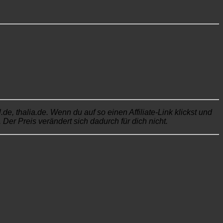
, thalia.de. Wenn du auf so einen Affiliate-Link klickst und
Der Preis verändert sich dadurch für dich nicht.