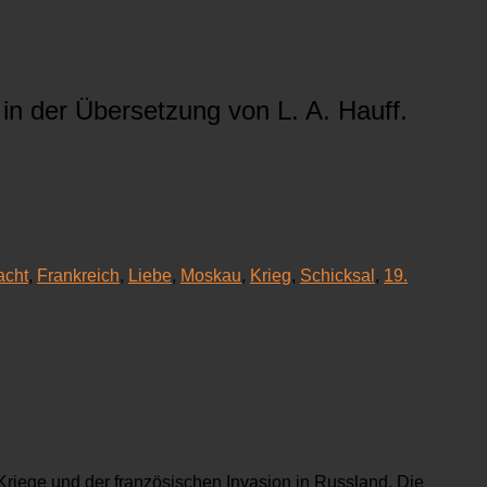
in der Übersetzung von L. A. Hauff.
acht
,
Frankreich
,
Liebe
,
Moskau
,
Krieg
,
Schicksal
,
19.
 Kriege und der französischen Invasion in Russland. Die