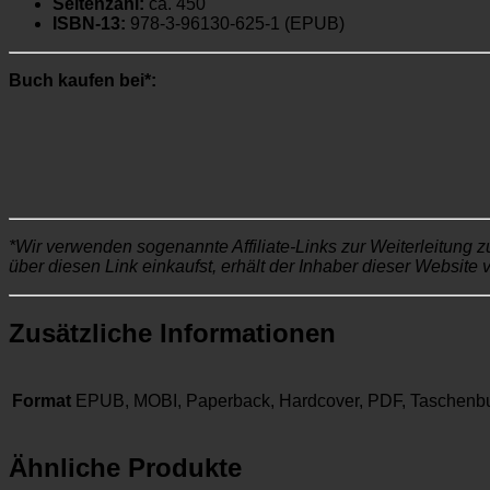
Seitenzahl:
ca. 450
ISBN-13:
978-3-96130-625-1 (EPUB)
Buch kaufen bei*:
*Wir verwenden sogenannte Affiliate-Links zur Weiterleitung z
über diesen Link einkaufst, erhält der Inhaber dieser Website 
Zusätzliche Informationen
Format
EPUB, MOBI, Paperback, Hardcover, PDF, Taschenb
Ähnliche Produkte