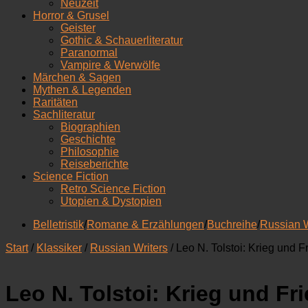
Neuzeit
Horror & Grusel
Geister
Gothic & Schauerliteratur
Paranormal
Vampire & Werwölfe
Märchen & Sagen
Mythen & Legenden
Raritäten
Sachliteratur
Biographien
Geschichte
Philosophie
Reiseberichte
Science Fiction
Retro Science Fiction
Utopien & Dystopien
Belletristik
/
Romane & Erzählungen
/
Buchreihe
/
Russian W
Start
/
Klassiker
/
Russian Writers
/ Leo N. Tolstoi: Krieg und 
Leo N. Tolstoi: Krieg und Fr