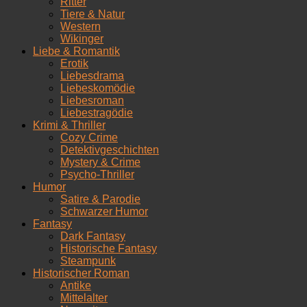
Ritter
Tiere & Natur
Western
Wikinger
Liebe & Romantik
Erotik
Liebesdrama
Liebeskomödie
Liebesroman
Liebestragödie
Krimi & Thriller
Cozy Crime
Detektivgeschichten
Mystery & Crime
Psycho-Thriller
Humor
Satire & Parodie
Schwarzer Humor
Fantasy
Dark Fantasy
Historische Fantasy
Steampunk
Historischer Roman
Antike
Mittelalter