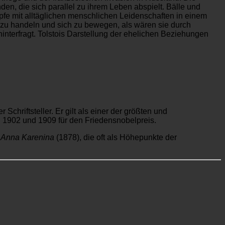
en, die sich parallel zu ihrem Leben abspielt. Bälle und
e mit alltäglichen menschlichen Leidenschaften in einem
 zu handeln und sich zu bewegen, als wären sie durch
nterfragt. Tolstois Darstellung der ehelichen Beziehungen
chriftsteller. Er gilt als einer der größten und
01, 1902 und 1909 für den Friedensnobelpreis.
d
Anna Karenina
(1878), die oft als Höhepunkte der