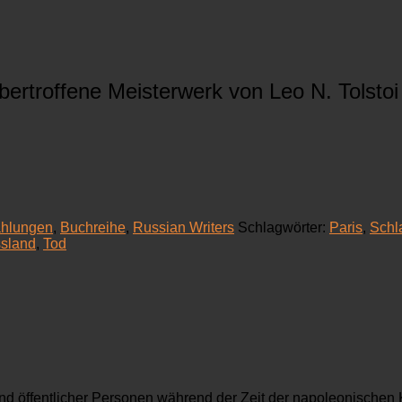
ertroffene Meisterwerk von Leo N. Tolstoi 
hlungen
,
Buchreihe
,
Russian Writers
Schlagwörter:
Paris
,
Schl
sland
,
Tod
 und öffentlicher Personen während der Zeit der napoleonischen