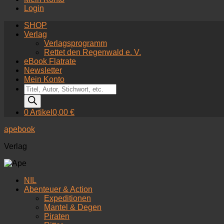
Login
SHOP
Verlag
Verlagsprogramm
Rettet den Regenwald e. V.
eBook Flatrate
Newsletter
Mein Konto
Products
search
0 Artikel
0,00 €
apebook
Verlag
NIL
Abenteuer & Action
Expeditionen
Mantel & Degen
Piraten