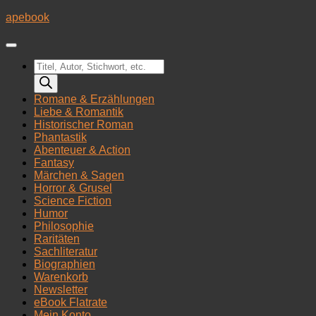
Zum
apebook
Inhalt
springen
Products
search
Romane & Erzählungen
Liebe & Romantik
Historischer Roman
Phantastik
Abenteuer & Action
Fantasy
Märchen & Sagen
Horror & Grusel
Science Fiction
Humor
Philosophie
Raritäten
Sachliteratur
Biographien
Warenkorb
Newsletter
eBook Flatrate
Mein Konto