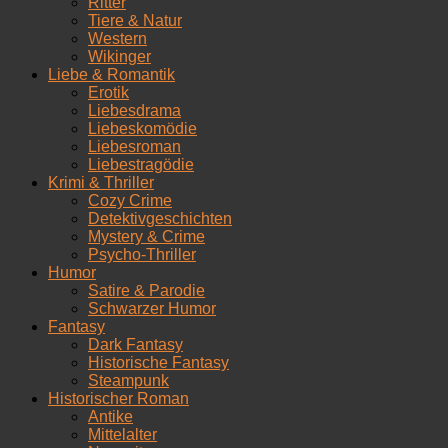
Ritter
Tiere & Natur
Western
Wikinger
Liebe & Romantik
Erotik
Liebesdrama
Liebeskomödie
Liebesroman
Liebestragödie
Krimi & Thriller
Cozy Crime
Detektivgeschichten
Mystery & Crime
Psycho-Thriller
Humor
Satire & Parodie
Schwarzer Humor
Fantasy
Dark Fantasy
Historische Fantasy
Steampunk
Historischer Roman
Antike
Mittelalter