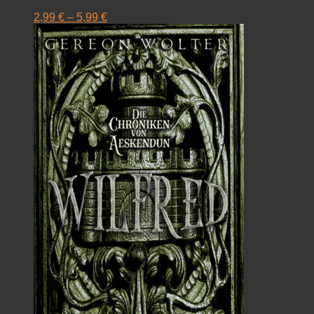
2,99
€
–
5,99
€