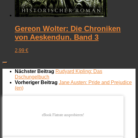
Gereon Wolter: Die Chroniken
von Aeskendun. Band 3
2,99
€
Nächster Beitrag
Rudyard Kipling: Das
Dschungelbuch
Vorheriger Beitrag
Jane Austen: Pride and Prejudice
(en)
eBook Flatrate ausprobieren!