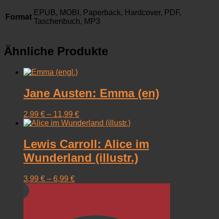
EPUB, MOBI, Paperback, Hardcover, PDF,
Format
Taschenbuch, MP3
Ähnliche Produkte
Jane Austen: Emma (en)
2,99
€
–
11,99
€
Lewis Carroll: Alice im
Wunderland (illustr.)
3,99
€
–
6,99
€