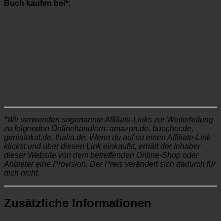
Buch kaufen bei*:
*Wir verwenden sogenannte Affiliate-Links zur Weiterleitung
zu folgenden Onlinehändlern: amazon.de, buecher.de,
genialokal.de, thalia.de. Wenn du auf so einen Affiliate-Link
klickst und über diesen Link einkaufst, erhält der Inhaber
dieser Website von dem betreffenden Online-Shop oder
Anbieter eine Provision. Der Preis verändert sich dadurch für
dich nicht.
Zusätzliche Informationen