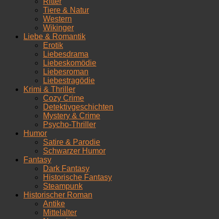
Ritter
Tiere & Natur
Western
Wikinger
Liebe & Romantik
Erotik
Liebesdrama
Liebeskomödie
Liebesroman
Liebestragödie
Krimi & Thriller
Cozy Crime
Detektivgeschichten
Mystery & Crime
Psycho-Thriller
Humor
Satire & Parodie
Schwarzer Humor
Fantasy
Dark Fantasy
Historische Fantasy
Steampunk
Historischer Roman
Antike
Mittelalter