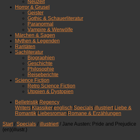
Neuzeit
Horror & Grusel
Geister
Gothic & Schauerliteratur
Paranormal
Vampire & Werwölfe
Märchen & Sagen
Mythen & Legenden
Raritäten
Sachliteratur
Biographien
Geschichte
Philosophie
Reiseberichte
Science Fiction
Retro Science Fiction
Utopien & Dystopien
Belletristik
/
Regency
Writers
/
Klassiker
/
englisch
/
Specials
/
illustriert
/
Liebe &
Romantik
/
Liebesroman
/
Romane & Erzählungen
Start
/
Specials
/
illustriert
/ Jane Austen: Pride and Prejudice
(en)(illustr.)