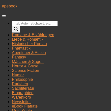
Zum
apebook
Inhalt
springen
Products
search
Romane & Erzählungen
Liebe & Romantik
Historischer Roman
Phantastik
Abenteuer & Action
Fantasy
Märchen & Sagen
Horror & Grusel
Science Fiction
Humor
Philosophie
Raritäten
Sachliteratur
Biographien
Warenkorb
Newsletter
eBook Flatrate
Mein Konto