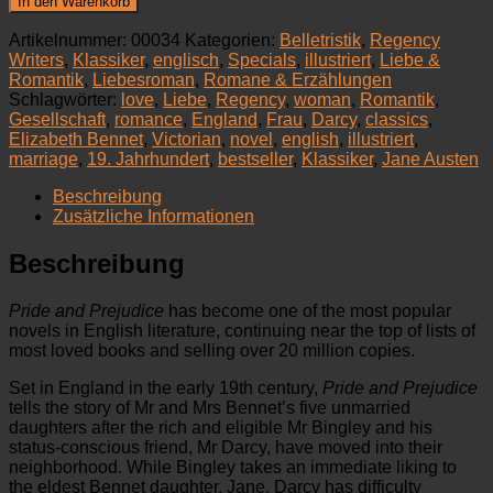
In den Warenkorb
Pride
and
Artikelnummer:
00034
Kategorien:
Belletristik
,
Regency
Prejudice
Writers
,
Klassiker
,
englisch
,
Specials
,
illustriert
,
Liebe &
(en)
Romantik
,
Liebesroman
,
Romane & Erzählungen
(illustr.)
Schlagwörter:
love
,
Liebe
,
Regency
,
woman
,
Romantik
,
Menge
Gesellschaft
,
romance
,
England
,
Frau
,
Darcy
,
classics
,
Elizabeth Bennet
,
Victorian
,
novel
,
english
,
illustriert
,
marriage
,
19. Jahrhundert
,
bestseller
,
Klassiker
,
Jane Austen
Beschreibung
Zusätzliche Informationen
Beschreibung
Pride and Prejudice
has become one of the most popular
novels in English literature, continuing near the top of lists of
most loved books and selling over 20 million copies.
Set in England in the early 19th century,
Pride and Prejudice
tells the story of Mr and Mrs Bennet’s five unmarried
daughters after the rich and eligible Mr Bingley and his
status-conscious friend, Mr Darcy, have moved into their
neighborhood. While Bingley takes an immediate liking to
the eldest Bennet daughter, Jane, Darcy has difficulty