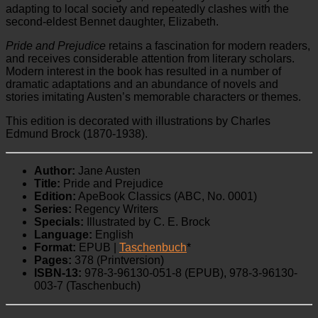
adapting to local society and repeatedly clashes with the
second-eldest Bennet daughter, Elizabeth.
Pride and Prejudice
retains a fascination for modern readers,
and receives considerable attention from literary scholars.
Modern interest in the book has resulted in a number of
dramatic adaptations and an abundance of novels and
stories imitating Austen’s memorable characters or themes.
This edition is decorated with illustrations by Charles
Edmund Brock (1870-1938).
Author:
Jane Austen
Title:
Pride and Prejudice
Edition:
ApeBook Classics (ABC, No. 0001)
Series:
Regency Writers
Specials:
Illustrated by C. E. Brock
Language:
English
Format:
EPUB |
Taschenbuch
*
Pages:
378 (Printversion)
ISBN-13:
978-3-96130-051-8 (EPUB), 978-3-96130-
003-7 (Taschenbuch)