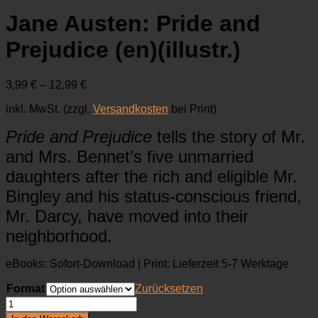
Jane Austen: Pride and
Prejudice (en)(illustr.)
3,99
€
–
12,99
€
inkl. MwSt.
(zzgl.
Versandkosten
bei Print)
Pride and Prejudice
tells the story of Mr.
and Mrs. Bennet’s five unmarried
daughters after the rich and eligible Mr.
Bingley and his status-conscious friend,
Mr. Darcy, have moved into their
neighborhood.
eBooks: Sofort-Download | Print: Lieferzeit 5-7 Werktage
Format
Zurücksetzen
Jane
Austen: