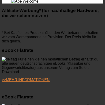
Affiliate-Werbung* (für nachhaltige Hardware,
die wir selber nutzen)
* Bei Kauf eines Produkts über den Werbebanner erhalten
wir vom Werbepartner eine Provision. Der Preis bleibt für
dich gleich.
eBook Flatrate
Für einen kleinen monatlichen Betrag erhältst du
alle neuen deutschsprachigen eBooks (Klassiker und
Gegenwartsliteratur) aus unserem Verlag zum Sofort-
Download.
>>MEHR INFORMATIONEN
eBook Flatrate