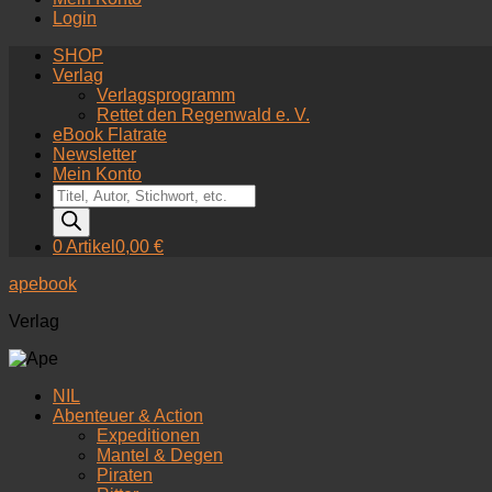
Login
SHOP
Verlag
Verlagsprogramm
Rettet den Regenwald e. V.
eBook Flatrate
Newsletter
Mein Konto
Products
search
0 Artikel
0,00 €
apebook
Verlag
NIL
Abenteuer & Action
Expeditionen
Mantel & Degen
Piraten