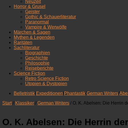
Neuzeit
Horror & Grusel
Geister
Gothic & Schauerliteratur
Paranormal
Vampire & Werwölfe
Märchen & Sagen
Mythen & Legenden
Raritäten
Sachliteratur
Biographien
Geschichte
Philosophie
Reiseberichte
Science Fiction
Retro Science Fiction
Utopien & Dystopien
Belletristik
/
Expeditionen
/
Phantastik
/
German Writers
/
Abe
Start
/
Klassiker
/
German Writers
/ O. K. Abelsen: Die Herrin d
O. K. Abelsen: Die Herrin de