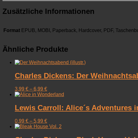
Zusätzliche Informationen
Format
EPUB, MOBI, Paperback, Hardcover, PDF, Taschenb
Ähnliche Produkte
Charles Dickens: Der Weihnachtsabe
3,99
€
–
6,99
€
Lewis Carroll: Alice´s Adventures
0,99
€
–
5,99
€