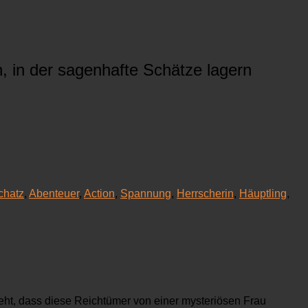
, in der sagenhafte Schätze lagern
chatz
,
Abenteuer
,
Action
,
Spannung
,
Herrscherin
,
Häuptling
,
eht, dass diese Reichtümer von einer mysteriösen Frau