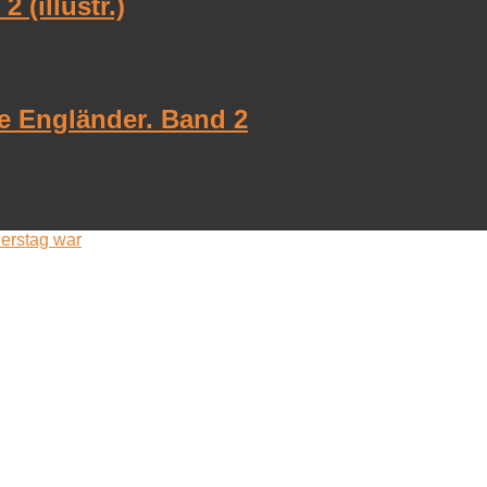
 (illustr.)
te Engländer. Band 2
nerstag war