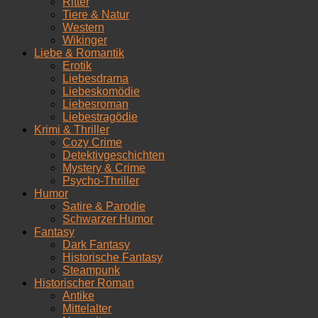
Ritter
Tiere & Natur
Western
Wikinger
Liebe & Romantik
Erotik
Liebesdrama
Liebeskomödie
Liebesroman
Liebestragödie
Krimi & Thriller
Cozy Crime
Detektivgeschichten
Mystery & Crime
Psycho-Thriller
Humor
Satire & Parodie
Schwarzer Humor
Fantasy
Dark Fantasy
Historische Fantasy
Steampunk
Historischer Roman
Antike
Mittelalter