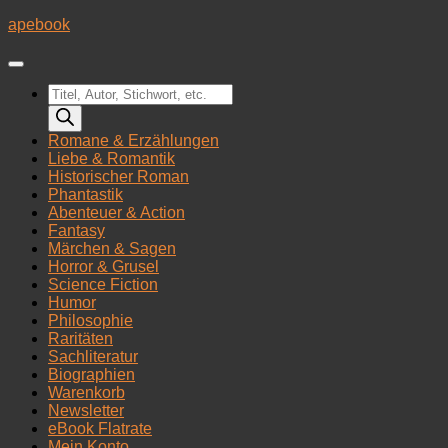
Zum
apebook
Inhalt
springen
Products
search
Romane & Erzählungen
Liebe & Romantik
Historischer Roman
Phantastik
Abenteuer & Action
Fantasy
Märchen & Sagen
Horror & Grusel
Science Fiction
Humor
Philosophie
Raritäten
Sachliteratur
Biographien
Warenkorb
Newsletter
eBook Flatrate
Mein Konto