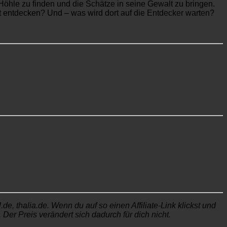
Höhle zu finden und die Schätze in seine Gewalt zu bringen.
t entdecken? Und – was wird dort auf die Entdecker warten?
, thalia.de. Wenn du auf so einen Affiliate-Link klickst und
Der Preis verändert sich dadurch für dich nicht.