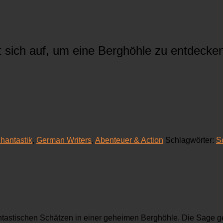
sich auf, um eine Berghöhle zu entdecken
hantastik
,
German Writers
,
Abenteuer & Action
Schlagwörter:
S
ntastischen Schätzen in einer geheimen Berghöhle. Die Sage g