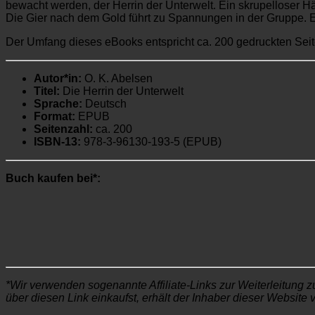
bewacht werden, der Herrin der Unterwelt. Ein skrupelloser Hä
Die Gier nach dem Gold führt zu Spannungen in der Gruppe. E
Der Umfang dieses eBooks entspricht ca. 200 gedruckten Seit
Autor*in:
O. K. Abelsen
Titel:
Die Herrin der Unterwelt
Sprache:
Deutsch
Format:
EPUB
Seitenzahl:
ca. 200
ISBN-13:
978-3-96130-193-5 (EPUB)
Buch kaufen bei*:
*Wir verwenden sogenannte Affiliate-Links zur Weiterleitung z
über diesen Link einkaufst, erhält der Inhaber dieser Website 