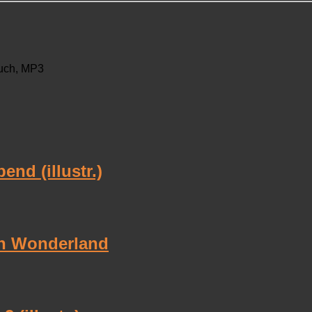
uch, MP3
nd (illustr.)
 in Wonderland