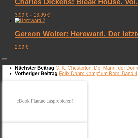
Charles Dickens: Bleak House. Vol. 2
3,99
€
–
13,99
€
Gereon Wolter: Hereward. Der letz
2,99
€
Nächster Beitrag
G. K. Chesterton: Der Mann, der Don
Vorheriger Beitrag
Felix Dahn: Kampf um Rom. Band 4
eBook Flatrate ausprobieren!