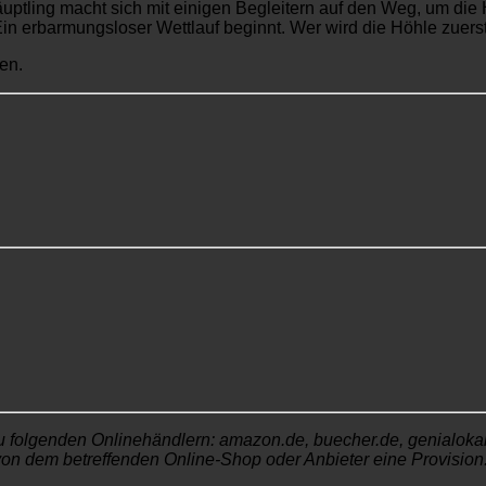
uptling macht sich mit einigen Begleitern auf den Weg, um die 
in erbarmungsloser Wettlauf beginnt. Wer wird die Höhle zuers
en.
u folgenden Onlinehändlern: amazon.de, buecher.de, genialokal.de
von dem betreffenden Online-Shop oder Anbieter eine Provision. 