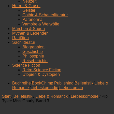
Neuzeit
Horror & Grusel
Geister
Gothic & Schauerliteratur
Paranormal
Vampire & Werwölfe
Märchen & Sagen
Mythen & Legenden
Raritäten
Sachliteratur
Biographien
Geschichte
Philosophie
Reiseberichte
Science Fiction
Retro Science Fiction
Utopien & Dystopien
Buchreihe
/
BookChimp Publishing
/
Belletristik
/
Liebe &
Romantik
/
Liebeskomödie
/
Liebesroman
Start
/
Belletristik
/
Liebe & Romantik
/
Liebeskomödie
/ Pip
Tyler: Miss Charly. Band 3