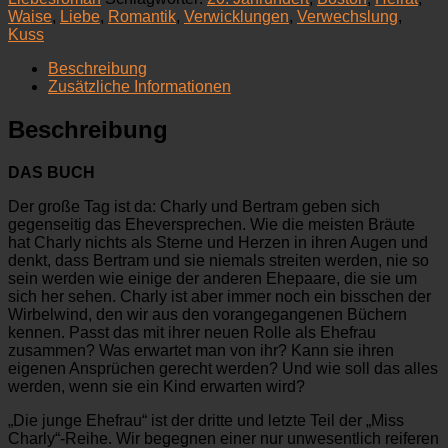
Menge
Waise
,
Liebe
,
Romantik
,
Verwicklungen
,
Verwechslung
,
Kuss
Beschreibung
Zusätzliche Informationen
Beschreibung
DAS BUCH
Der große Tag ist da: Charly und Bertram geben sich
gegenseitig das Eheversprechen. Wie die meisten Bräute
hat Charly nichts als Sterne und Herzen in ihren Augen und
denkt, dass Bertram und sie niemals streiten werden, nie so
sein werden wie einige der anderen Ehepaare, die sie um
sich her sehen. Charly ist aber immer noch ein bisschen der
Wirbelwind, den wir aus den vorangegangenen Büchern
kennen. Passt das mit ihrer neuen Rolle als Ehefrau
zusammen? Was erwartet man von ihr? Kann sie ihren
eigenen Ansprüchen gerecht werden? Und wie soll das alles
werden, wenn sie ein Kind erwarten wird?
„Die junge Ehefrau“ ist der dritte und letzte Teil der „Miss
Charly“-Reihe. Wir begegnen einer nur unwesentlich reiferen