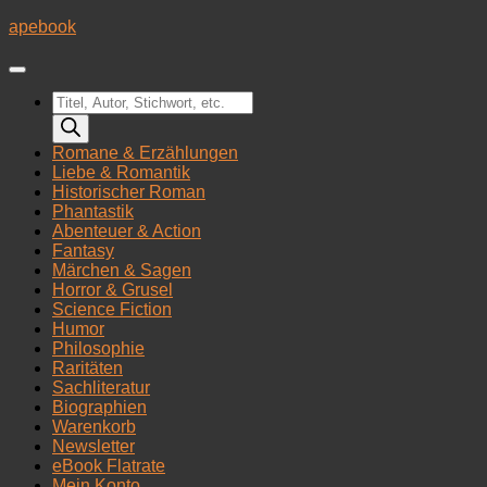
Zum
apebook
Inhalt
springen
Products
search
Romane & Erzählungen
Liebe & Romantik
Historischer Roman
Phantastik
Abenteuer & Action
Fantasy
Märchen & Sagen
Horror & Grusel
Science Fiction
Humor
Philosophie
Raritäten
Sachliteratur
Biographien
Warenkorb
Newsletter
eBook Flatrate
Mein Konto