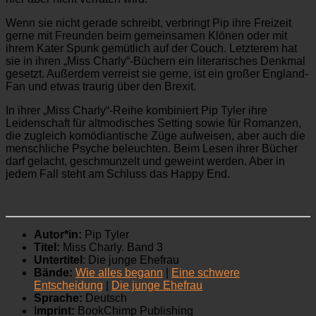
Wenn sie nicht gerade schreibt, verbringt Pip ihre Freizeit
gerne mit Freunden beim gemeinsamen Klönen oder mit
ihrem Kater Spunk gemütlich auf der Couch. Letzterem hat
sie in ihren „Miss Charly“-Büchern ein literarisches Denkmal
gesetzt. Außerdem verreist sie gerne, ist ein großer England-
Fan und etwas traurig über den Brexit.
In ihrer „Miss Charly“-Reihe kombiniert Pip Tyler ihre
Leidenschaft für altmodisches Setting sowie für Romanzen,
die zugleich komödiantische Züge aufweisen, aber auch die
menschliche Psyche beleuchten. Beim Lesen ihrer Bücher
darf gelacht, geschmunzelt und geweint werden. Aber in
jedem Fall steht am Schluss das Happy End.
Autor*in:
Pip Tyler
Titel:
Miss Charly. Band 3
Untertitel
: Die junge Ehefrau
Bände:
Wie alles begann
|
Eine schwere
Entscheidung
|
Die junge Ehefrau
Sprache:
Deutsch
I
mprint:
BookChimp Publishing