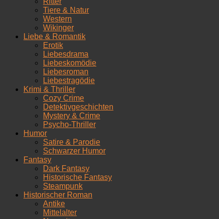
Ritter
Tiere & Natur
Western
Wikinger
Liebe & Romantik
Erotik
Liebesdrama
Liebeskomödie
Liebesroman
Liebestragödie
Krimi & Thriller
Cozy Crime
Detektivgeschichten
Mystery & Crime
Psycho-Thriller
Humor
Satire & Parodie
Schwarzer Humor
Fantasy
Dark Fantasy
Historische Fantasy
Steampunk
Historischer Roman
Antike
Mittelalter