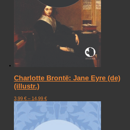
Charlotte Brontë: Jane Eyre (de)
(illustr.)
3,99
€
–
14,99
€