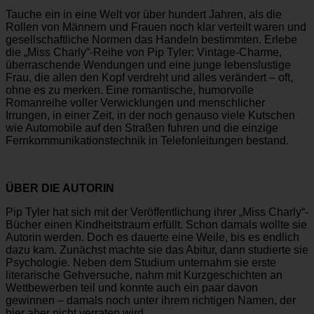
Tauche ein in eine Welt vor über hundert Jahren, als die
Rollen von Männern und Frauen noch klar verteilt waren und
gesellschaftliche Normen das Handeln bestimmten. Erlebe
die „Miss Charly“-Reihe von Pip Tyler: Vintage-Charme,
überraschende Wendungen und eine junge lebenslustige
Frau, die allen den Kopf verdreht und alles verändert – oft,
ohne es zu merken. Eine romantische, humorvolle
Romanreihe voller Verwicklungen und menschlicher
Irrungen, in einer Zeit, in der noch genauso viele Kutschen
wie Automobile auf den Straßen fuhren und die einzige
Fernkommunikationstechnik in Telefonleitungen bestand.
ÜBER DIE AUTORIN
Pip Tyler hat sich mit der Veröffentlichung ihrer „Miss Charly“-
Bücher einen Kindheitstraum erfüllt. Schon damals wollte sie
Autorin werden. Doch es dauerte eine Weile, bis es endlich
dazu kam. Zunächst machte sie das Abitur, dann studierte sie
Psychologie. Neben dem Studium unternahm sie erste
literarische Gehversuche, nahm mit Kurzgeschichten an
Wettbewerben teil und konnte auch ein paar davon
gewinnen – damals noch unter ihrem richtigen Namen, der
hier aber nicht verraten wird.