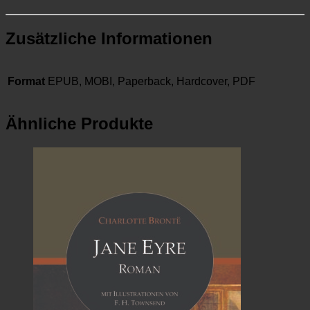
Zusätzliche Informationen
Format
EPUB, MOBI, Paperback, Hardcover, PDF
Ähnliche Produkte