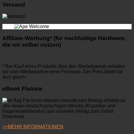
Versand
Affiliate-Werbung* (für nachhaltige Hardware,
die wir selber nutzen)
* Bei Kauf eines Produkts über den Werbebanner erhalten
wir vom Werbepartner eine Provision. Der Preis bleibt für
dich gleich.
eBook Flatrate
Für einen kleinen monatlichen Betrag erhältst du
alle neuen deutschsprachigen eBooks (Klassiker und
Gegenwartsliteratur) aus unserem Verlag zum Sofort-
Download.
>>MEHR INFORMATIONEN