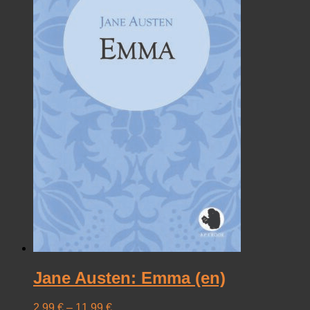
Jane Austen: Emma (en)
2,99
€
–
11,99
€