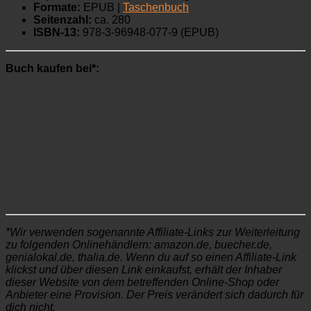
Formate:
EPUB |
Taschenbuch
Seitenzahl:
ca. 280
ISBN-13:
978-3-96948-077-9 (EPUB)
Buch kaufen bei*:
*Wir verwenden sogenannte Affiliate-Links zur Weiterleitung
zu folgenden Onlinehändlern: amazon.de, buecher.de,
genialokal.de, thalia.de. Wenn du auf so einen Affiliate-Link
klickst und über diesen Link einkaufst, erhält der Inhaber
dieser Website von dem betreffenden Online-Shop oder
Anbieter eine Provision. Der Preis verändert sich dadurch für
dich nicht.