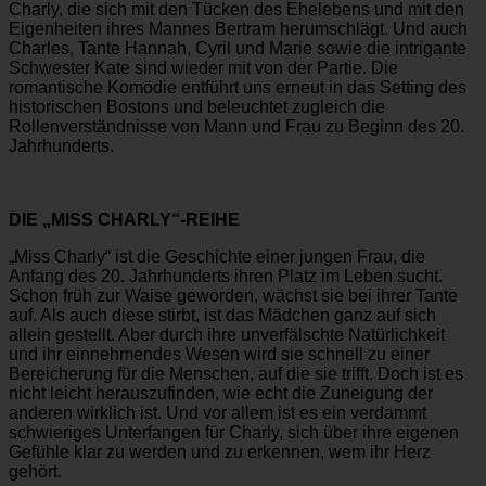
Charly, die sich mit den Tücken des Ehelebens und mit den
Eigenheiten ihres Mannes Bertram herumschlägt. Und auch
Charles, Tante Hannah, Cyril und Marie sowie die intrigante
Schwester Kate sind wieder mit von der Partie. Die
romantische Komödie entführt uns erneut in das Setting des
historischen Bostons und beleuchtet zugleich die
Rollenverständnisse von Mann und Frau zu Beginn des 20.
Jahrhunderts.
DIE „MISS CHARLY“-REIHE
„Miss Charly“ ist die Geschichte einer jungen Frau, die
Anfang des 20. Jahrhunderts ihren Platz im Leben sucht.
Schon früh zur Waise geworden, wächst sie bei ihrer Tante
auf. Als auch diese stirbt, ist das Mädchen ganz auf sich
allein gestellt. Aber durch ihre unverfälschte Natürlichkeit
und ihr einnehmendes Wesen wird sie schnell zu einer
Bereicherung für die Menschen, auf die sie trifft. Doch ist es
nicht leicht herauszufinden, wie echt die Zuneigung der
anderen wirklich ist. Und vor allem ist es ein verdammt
schwieriges Unterfangen für Charly, sich über ihre eigenen
Gefühle klar zu werden und zu erkennen, wem ihr Herz
gehört.