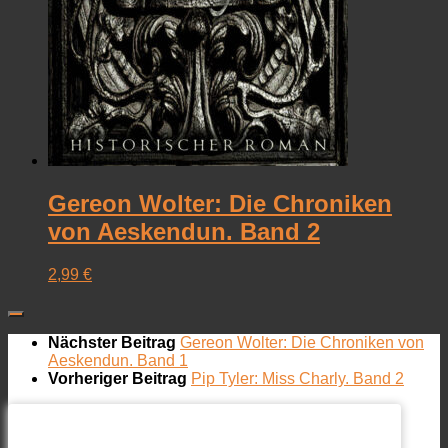
Gereon Wolter: Die Chroniken
von Aeskendun. Band 2
2,99
€
Nächster Beitrag
Gereon Wolter: Die Chroniken von
Aeskendun. Band 1
Vorheriger Beitrag
Pip Tyler: Miss Charly. Band 2