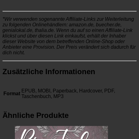
*Wir verwenden sogenannte Affiliate-Links zur Weiterleitung
zu folgenden Onlinehändlern: amazon.de, buecher.de,
genialokal.de, thalia.de. Wenn du auf so einen Affiliate-Link
klickst und über diesen Link einkaufst, erhält der Inhaber
dieser Website von dem betreffenden Online-Shop oder
Anbieter eine Provision. Der Preis verändert sich dadurch für
dich nicht.
Zusätzliche Informationen
EPUB, MOBI, Paperback, Hardcover, PDF,
Format
Taschenbuch, MP3
Ähnliche Produkte