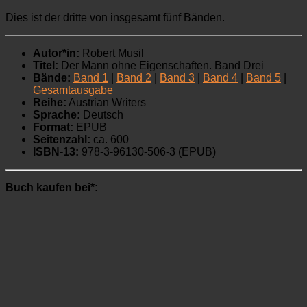
Dies ist der dritte von insgesamt fünf Bänden.
Autor*in:
Robert Musil
Titel:
Der Mann ohne Eigenschaften. Band Drei
Bände:
Band 1
|
Band 2
|
Band 3
|
Band 4
|
Band 5
|
Gesamtausgabe
Reihe:
Austrian Writers
Sprache:
Deutsch
Format:
EPUB
Seitenzahl:
ca. 600
ISBN-13:
978-3-96130-506-3 (EPUB)
Buch kaufen bei*: