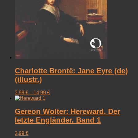
Charlotte Brontë: Jane Eyre (de)
(illustr.)
3,99
€
–
14,99
€
Gereon Wolter: Hereward. Der
letzte Engländer. Band 1
2,99
€