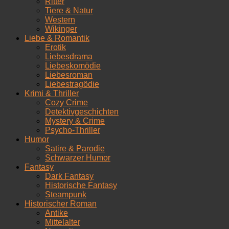
Ritter
Tiere & Natur
Western
Wikinger
Liebe & Romantik
Erotik
Liebesdrama
Liebeskomödie
Liebesroman
Liebestragödie
Krimi & Thriller
Cozy Crime
Detektivgeschichten
Mystery & Crime
Psycho-Thriller
Humor
Satire & Parodie
Schwarzer Humor
Fantasy
Dark Fantasy
Historische Fantasy
Steampunk
Historischer Roman
Antike
Mittelalter