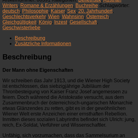
ohne
Writers
,
Romane & Erzählungen
,
Buchreihe
Schlagwörter:
Eigenschaften.
deutsch
,
Philosophie
,
Kaiser
,
Sex
,
20. Jahrhundert
,
Band
Geschlechtsverkehr
,
Wien
,
Wahnsinn
,
Österreich
,
3
Gleichgültigkeit
,
König
,
Inzest
,
Gesellschaft
,
Menge
Geschwisterliebe
Beschreibung
Zusätzliche Informationen
Beschreibung
Der Mann ohne Eigenschaften
Wir schreiben das Jahr 1913, und die Wiener High Society
ist entschlossen, das siebzigjährige Jubiläum der
Thronbesteigung von Kaiser Franz Josef angemessen zu
feiern. Doch während die Aristokratie versucht, aus dem
Zusammenbruch der österreichisch-ungarischen Monarchie
etwas Glänzendes zu retten, gibt es in der gewöhnlichen
Wiener Welt erste Anzeichen einer ernsthaften Rebellion.
Inmitten dieses sozialen Labyrinths befindet sich Ulrich: jung,
reich, Ex-Soldat, Verführer und Wissenschaftler.
Unfähig, sich vorzumachen, dass das Sammelsurium an