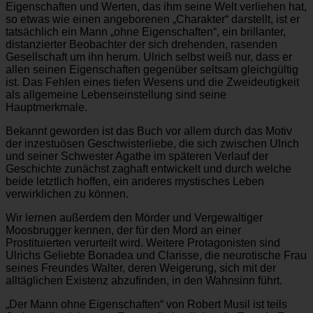
Eigenschaften und Werten, das ihm seine Welt verliehen hat,
so etwas wie einen angeborenen „Charakter“ darstellt, ist er
tatsächlich ein Mann „ohne Eigenschaften“, ein brillanter,
distanzierter Beobachter der sich drehenden, rasenden
Gesellschaft um ihn herum. Ulrich selbst weiß nur, dass er
allen seinen Eigenschaften gegenüber seltsam gleichgültig
ist. Das Fehlen eines tiefen Wesens und die Zweideutigkeit
als allgemeine Lebenseinstellung sind seine
Hauptmerkmale.
Bekannt geworden ist das Buch vor allem durch das Motiv
der inzestuösen Geschwisterliebe, die sich zwischen Ulrich
und seiner Schwester Agathe im späteren Verlauf der
Geschichte zunächst zaghaft entwickelt und durch welche
beide letztlich hoffen, ein anderes mystisches Leben
verwirklichen zu können.
Wir lernen außerdem den Mörder und Vergewaltiger
Moosbrugger kennen, der für den Mord an einer
Prostituierten verurteilt wird. Weitere Protagonisten sind
Ulrichs Geliebte Bonadea und Clarisse, die neurotische Frau
seines Freundes Walter, deren Weigerung, sich mit der
alltäglichen Existenz abzufinden, in den Wahnsinn führt.
„Der Mann ohne Eigenschaften“ von Robert Musil ist teils