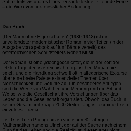
Satire, teils visionäres Epos, teils intellektuelle Tour de Force
– ein Werk von unermesslicher Bedeutung.
Das Buch
„Der Mann ohne Eigenschaften“ (1930-1943) ist ein
unvollendeter modernistischer Roman in vier Teilen (in der
Ausgabe von apebook auf fünf Bände verteilt) des
österreichischen Schriftstellers Robert Musil.
Der Roman ist eine „Ideengeschichte“, die in der Zeit der
letzten Tage der österreichisch-ungarischen Monarchie
spielt, und die Handlung schweift oft in allegorische Exkurse
über eine breite Palette existenzieller Themen über
Menschlichkeit und Gefühle ab. Ein besonderes Anliegen
sind die Werte von Wahrheit und Meinung und die Art und
Weise, wie die Gesellschaft ihre Vorstellungen über das
Leben und die Gesellschaft organisiert. Obwohl das Buch in
seiner Gesamtheit knapp 2600 Seiten lang ist, dominiert kein
einzelnes Thema.
Teil I stellt den Protagonisten vor, einen 32-jährigen
Mathematiker namens Ulrich, der auf der Suche nach einem
Sinn für das Leben und die Realität ist, diesen aber nicht