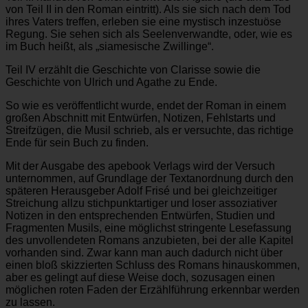
von Teil II in den Roman eintritt). Als sie sich nach dem Tod
ihres Vaters treffen, erleben sie eine mystisch inzestuöse
Regung. Sie sehen sich als Seelenverwandte, oder, wie es
im Buch heißt, als „siamesische Zwillinge“.
Teil IV erzählt die Geschichte von Clarisse sowie die
Geschichte von Ulrich und Agathe zu Ende.
So wie es veröffentlicht wurde, endet der Roman in einem
großen Abschnitt mit Entwürfen, Notizen, Fehlstarts und
Streifzügen, die Musil schrieb, als er versuchte, das richtige
Ende für sein Buch zu finden.
Mit der Ausgabe des apebook Verlags wird der Versuch
unternommen, auf Grundlage der Textanordnung durch den
späteren Herausgeber Adolf Frisé und bei gleichzeitiger
Streichung allzu stichpunktartiger und loser assoziativer
Notizen in den entsprechenden Entwürfen, Studien und
Fragmenten Musils, eine möglichst stringente Lesefassung
des unvollendeten Romans anzubieten, bei der alle Kapitel
vorhanden sind. Zwar kann man auch dadurch nicht über
einen bloß skizzierten Schluss des Romans hinauskommen,
aber es gelingt auf diese Weise doch, sozusagen einen
möglichen roten Faden der Erzählführung erkennbar werden
zu lassen.