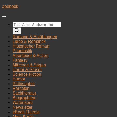
Zum
apebook
Inhalt
springen
Products
search
Romane & Erzählungen
Liebe & Romantik
Historischer Roman
Phantastik
Abenteuer & Action
Fantasy
Märchen & Sagen
Horror & Grusel
Science Fiction
Humor
Philosophie
Raritäten
Sachliteratur
Biographien
Warenkorb
Newsletter
eBook Flatrate
Mein Konto