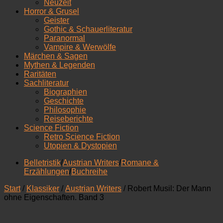
Neuzeit
Horror & Grusel
Geister
Gothic & Schauerliteratur
Paranormal
Vampire & Werwölfe
Märchen & Sagen
Mythen & Legenden
Raritäten
Sachliteratur
Biographien
Geschichte
Philosophie
Reiseberichte
Science Fiction
Retro Science Fiction
Utopien & Dystopien
Belletristik
/
Austrian Writers
/
Romane &
Erzählungen
/
Buchreihe
Start
/
Klassiker
/
Austrian Writers
/ Robert Musil: Der Mann
ohne Eigenschaften. Band 3