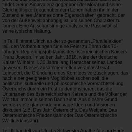
findet. Seine Ambivalenz gegenüber der Moral und seine
Gleichgültigkeit gegenüber dem Leben haben ihn in den
Zustand eines „Mannes ohne Eigenschaften“ gebracht, der
von der Außenwelt abhängig ist, um seinen Charakter zu
formen. Eine Art scharfsinnige analytische Passivität ist
seine typische Haltung.
In Teil II nimmt Ulrich an der so genannten „Parallelaktion“
teil, den Vorbereitungen für eine Feier zu Ehren des 70-
jährigen Regierungsjubiläums des österreichischen Kaisers
Franz Joseph. Im selben Jahr, 1918, wäre der deutsche
Kaiser Wilhelm II. 30 Jahre lang Herrscher seines Landes
gewesen. Dieses Zusammentreffen veranlasst Graf
Leinsdorf, die Gründung eines Komitees vorzuschlagen, das
nach einer geeigneten Möglichkeit suchen soll, die
politische, kulturelle und philosophische Vormachtstellung
Österreichs durch ein Fest zu demonstrieren, das die
Untertanen des österreichischen Kaisers und die Völker der
Welt für immer in seinen Bann zieht. Aus diesem Grund
werden viele glänzende und vage Ideen und Visionen
diskutiert (z.B. Das Jahr Österreichs, Das Weltjahr, Das
Österreichische Friedensjahr oder Das Österreichische
Weltfriedensjahr).
Teil III handelt von Ulrichs Schwester Agathe (die am Ende