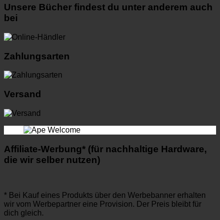
Unsere Bücher findest du unter anderem auch
bei
Zahlungsarten
Versand
Affiliate-Werbung* (für nachhaltige Hardware,
die wir selber nutzen)
* Bei Kauf eines Produkts über den Werbebanner erhalten
wir vom Werbepartner eine Provision. Der Preis bleibt für
dich gleich.