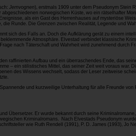
sch:
Jernvognen
), erstmals 1909 unter dem Pseudonym Stein River
er abgeschiedenen norwegischen Küste, wo ein rätselhafter Mord 
er Ereignisse, als ein Gast des Herrenhauses auf mysteriöse We
e, die Runde. Die Grenzen zwischen Realität, Legende und W
mmt sich des Falls an. Doch die Aufklärung gerät zu einem inte
eklemmende Atmosphäre. Elvestad verbindet klassische Krimiel
e Frage nach Täterschaft und Wahrheit wird zunehmend durch 
den raffinierten Aufbau und ein überraschendes Ende, das seine
me – ein stilistisches Mittel, das seiner Zeit weit voraus war. Di
en des Wissens wechselt, sodass der Leser zeitweise scheinbar
zte.
 Spannende und kurzweilige Unterhaltung für alle Freunde von Re
er und Übersetzer. Er wurde bekannt durch seine Kriminalroman
 norwegischen Kriminalromans. Nach Elvestads Pseudonym wurde
chriftsteller wie Ruth Rendell (1991), P. D. James (1993), Jo