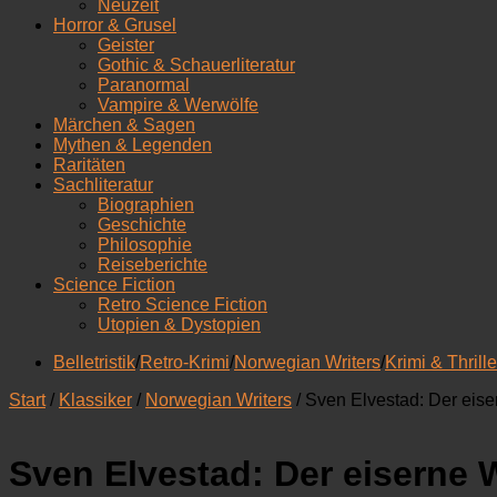
Neuzeit
Horror & Grusel
Geister
Gothic & Schauerliteratur
Paranormal
Vampire & Werwölfe
Märchen & Sagen
Mythen & Legenden
Raritäten
Sachliteratur
Biographien
Geschichte
Philosophie
Reiseberichte
Science Fiction
Retro Science Fiction
Utopien & Dystopien
Belletristik
/
Retro-Krimi
/
Norwegian Writers
/
Krimi & Thrille
Start
/
Klassiker
/
Norwegian Writers
/ Sven Elvestad: Der eis
Sven Elvestad: Der eiserne