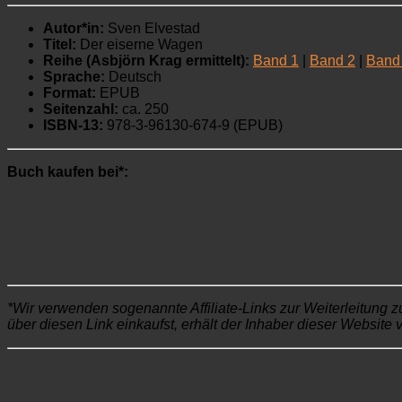
Autor*in:
Sven Elvestad
Titel:
Der eiserne Wagen
Reihe (Asbjörn Krag ermittelt):
Band 1
|
Band 2
|
Band
Sprache:
Deutsch
Format:
EPUB
Seitenzahl:
ca. 250
ISBN-13:
978-3-96130-674-9 (EPUB)
Buch kaufen bei*:
*Wir verwenden sogenannte Affiliate-Links zur Weiterleitung z
über diesen Link einkaufst, erhält der Inhaber dieser Website 