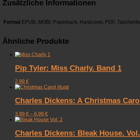
Zusätzliche Informationen
Format
EPUB, MOBI, Paperback, Hardcover, PDF, Taschenb
Ähnliche Produkte
Pip Tyler: Miss Charly. Band 1
2,99
€
Charles Dickens: A Christmas Carol 
3,99
€
–
6,99
€
Charles Dickens: Bleak House. Vol. 2