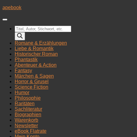
Zum
apebook
Inhalt
springen
Products
search
Romane & Erzählungen
Liebe & Romantik
Historischer Roman
Phantastik
Abenteuer & Action
Fantasy
Märchen & Sagen
Horror & Grusel
Science Fiction
Humor
Philosophie
Raritäten
Sachliteratur
Biographien
Warenkorb
Newsletter
eBook Flatrate
Mein Konto