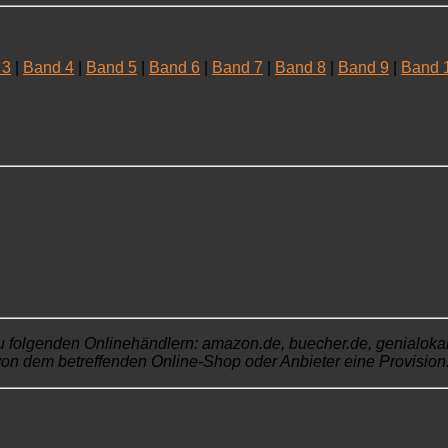
 3
|
Band 4
|
Band 5
|
Band 6
|
Band 7
|
Band 8
|
Band 9
|
Band 
u folgenden Onlinehändlern: amazon.de, buecher.de, genialokal.de
von dem betreffenden Online-Shop oder Anbieter eine Provision. 