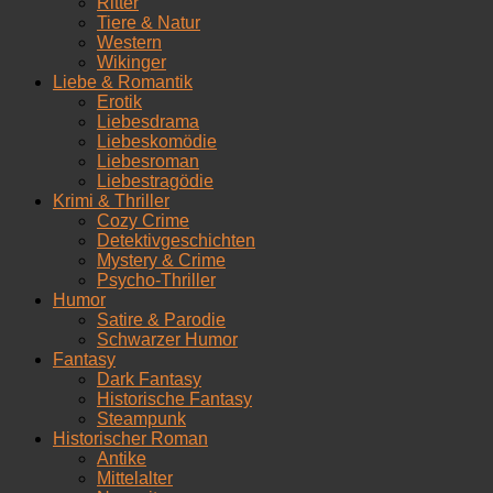
Ritter
Tiere & Natur
Western
Wikinger
Liebe & Romantik
Erotik
Liebesdrama
Liebeskomödie
Liebesroman
Liebestragödie
Krimi & Thriller
Cozy Crime
Detektivgeschichten
Mystery & Crime
Psycho-Thriller
Humor
Satire & Parodie
Schwarzer Humor
Fantasy
Dark Fantasy
Historische Fantasy
Steampunk
Historischer Roman
Antike
Mittelalter