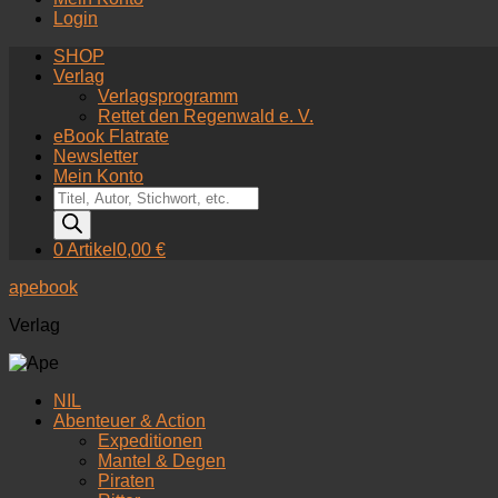
Login
SHOP
Verlag
Verlagsprogramm
Rettet den Regenwald e. V.
eBook Flatrate
Newsletter
Mein Konto
Products
search
0 Artikel
0,00 €
apebook
Verlag
NIL
Abenteuer & Action
Expeditionen
Mantel & Degen
Piraten