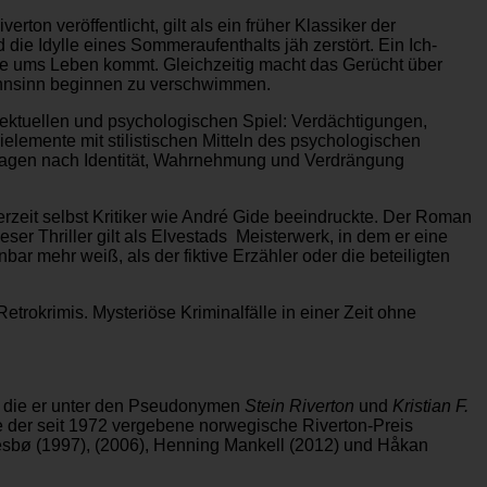
ton veröffentlicht, gilt als ein früher Klassiker der
die Idylle eines Sommeraufenthalts jäh zerstört. Ein Ich-
ise ums Leben kommt. Gleichzeitig macht das Gerücht über
ahnsinn beginnen zu verschwimmen.
llektuellen und psychologischen Spiel: Verdächtigungen,
emente mit stilistischen Mitteln des psychologischen
Fragen nach Identität, Wahrnehmung und Verdrängung
rzeit selbst Kritiker wie André Gide beeindruckte. Der Roman
eser Thriller gilt als Elvestads Meisterwerk, in dem er eine
 mehr weiß, als der fiktive Erzähler oder die beteiligten
trokrimis. Mysteriöse Kriminalfälle in einer Zeit ohne
e, die er unter den Pseudonymen
Stein Riverton
und
Kristian F.
 der seit 1972 vergebene norwegische Riverton-Preis
 Nesbø (1997), (2006), Henning Mankell (2012) und Håkan