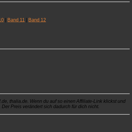
10
|
Band 11
|
Band 12
, thalia.de. Wenn du auf so einen Affiliate-Link klickst und
Der Preis verändert sich dadurch für dich nicht.