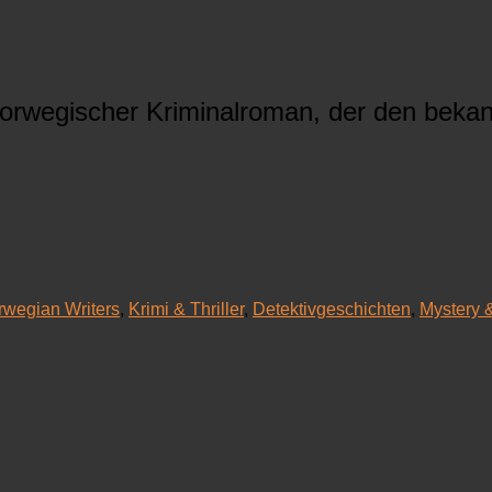
orwegischer Kriminalroman, der den bekan
rwegian Writers
,
Krimi & Thriller
,
Detektivgeschichten
,
Mystery 