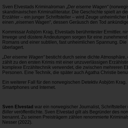
Sven Elvestads Kriminalroman „
Der eiserne Wagen“
(norwegi
skandinavischen Kriminalliteratur. Die Geschichte spielt an d
Erzähler – ein junger Schriftsteller – wird Zeuge unheimlich
einen „eisernen Wagen“, dessen Geräusch den Tod ankündig
Kommissar Asbjörn Krag, Elvestads berühmtester Ermittler, ni
Irrwege und düstere Andeutungen sorgen für eine zunehmend b
Romans und einer subtilen, fast unheimlichen Spannung. Di
überlagert.
„Der eiserne Wagen“
besticht durch seine dichte Atmosphäre, 
zählt zu den ersten Krimis mit einer unzuverlässigen Erzählstim
komplexe Erzähltechnik verwendet, die zwischen mehreren Eben
Personen. Eine Technik, die später auch Agatha Christie benut
Ein weiterer Fall für den norwegischen Detektiv Asbjörn Krag.
Smartphones und Internet.
Sven Elvestad
war ein norwegischer Journalist, Schriftstell
Biller
veröffentlichte. Sven Elvestad gilt als Begründer des
benannt. Zu seinen Preisträgern zählen renommierte Kriminals
Nesser (2022).