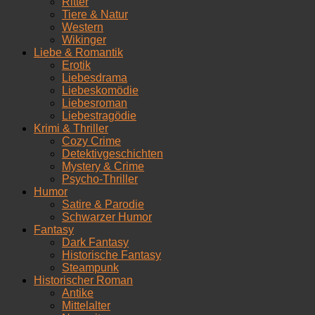
Ritter
Tiere & Natur
Western
Wikinger
Liebe & Romantik
Erotik
Liebesdrama
Liebeskomödie
Liebesroman
Liebestragödie
Krimi & Thriller
Cozy Crime
Detektivgeschichten
Mystery & Crime
Psycho-Thriller
Humor
Satire & Parodie
Schwarzer Humor
Fantasy
Dark Fantasy
Historische Fantasy
Steampunk
Historischer Roman
Antike
Mittelalter