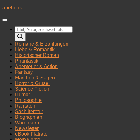
Zum
apebook
Inhalt
springen
Products
search
Romane & Erzählungen
Liebe & Romantik
Historischer Roman
Phantastik
Abenteuer & Action
Fantasy
Märchen & Sagen
Horror & Grusel
Science Fiction
Humor
Philosophie
Raritäten
Sachliteratur
Biographien
Warenkorb
Newsletter
eBook Flatrate
Mein Konto