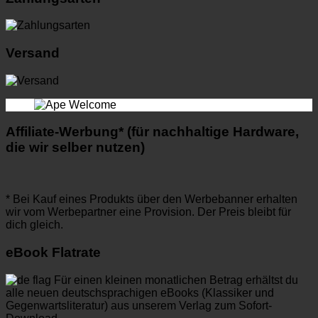
Versand
Affiliate-Werbung* (für nachhaltige Hardware,
die wir selber nutzen)
* Bei Kauf eines Produkts über den Werbebanner erhalten
wir vom Werbepartner eine Provision. Der Preis bleibt für
dich gleich.
eBook Flatrate
Für einen kleinen monatlichen Betrag erhältst du
alle neuen deutschsprachigen eBooks (Klassiker und
Gegenwartsliteratur) aus unserem Verlag zum Sofort-