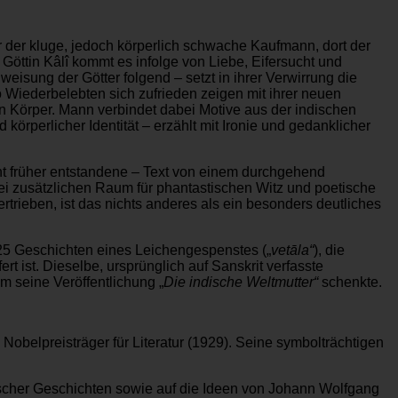
 der kluge, jedoch körperlich schwache Kaufmann, dort der
 Göttin Kâlî kommt es infolge von Liebe, Eifersucht und
isung der Götter folgend – setzt in ihrer Verwirrung die
 Wiederbelebten sich zufrieden zeigen mit ihrer neuen
en Körper. Mann verbindet dabei Motive aus der indischen
körperlicher Identität – erzählt mit Ironie und gedanklicher
ehnt früher entstandene – Text von einem durchgehend
ei zusätzlichen Raum für phantastischen Witz und poetische
trieben, ist das nichts anderes als ein besonders deutliches
 Geschichten eines Leichengespenstes („
vetāla“
), die
ert ist. Dieselbe, ursprünglich auf Sanskrit verfasste
 seine Veröffentlichung „
Die indische Weltmutter“
schenkte.
d Nobelpreisträger für Literatur (1929). Seine symbolträchtigen
lischer Geschichten sowie auf die Ideen von Johann Wolfgang