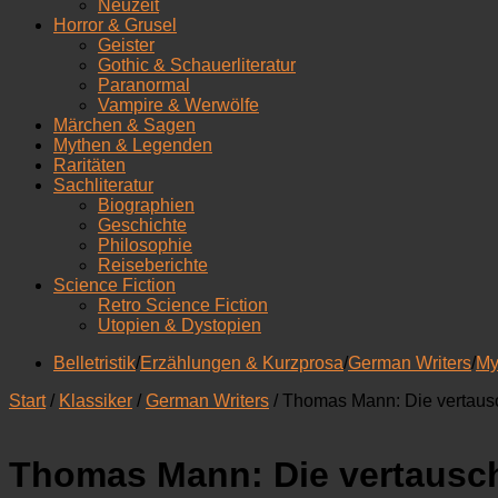
Neuzeit
Horror & Grusel
Geister
Gothic & Schauerliteratur
Paranormal
Vampire & Werwölfe
Märchen & Sagen
Mythen & Legenden
Raritäten
Sachliteratur
Biographien
Geschichte
Philosophie
Reiseberichte
Science Fiction
Retro Science Fiction
Utopien & Dystopien
Belletristik
/
Erzählungen & Kurzprosa
/
German Writers
/
My
Start
/
Klassiker
/
German Writers
/ Thomas Mann: Die vertaus
Thomas Mann: Die vertausc