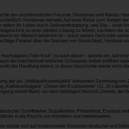
ichte der unzertrennlichen Freunde Shridaman und Nanda: Hier
 schließlich Shridaman heiratet. Auf einer Reise zum Tempel der
pfern ihr Leben durch Selbstenthauptung, und Sita – einer Anwe
issgeschick zu einer idealen Lösung zu führen, nachdem die so
 wodurch ein Mensch bestimmt ist – durch seinen Geist oder sein
ichtige Parabel über die Grenzen von Sinnlichkeit, Verstand und 
Hochstaplers Felix Krull“
, ist auch dieser – bereits ein Jahrz
auch der märchenhaft entrückte Schauplatz Indien eröffnen dab
nkt der Handlung betont, in dieser Geschichte werde nicht über
ng der als „
Vetālapañcaviṃśatikā“
bekannten Sammlung von 25
g „
Kathāsaritsāgara“
„Ozean der Erzählströme“ (11. Jh.) überlief
egung erhielt Mann von dem Indologen Heinrich Zimmer, der ihm
eutscher Schriftsteller, Sozialkritiker, Philanthrop, Essayist un
licke in die Psyche von Künstlern und Intellektuellen.
le stützte sich auf modernisierte Versionen deutscher und bib