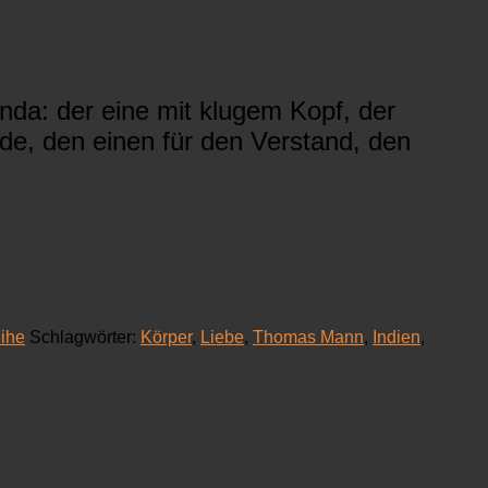
da: der eine mit klugem Kopf, der
eide, den einen für den Verstand, den
ihe
Schlagwörter:
Körper
,
Liebe
,
Thomas Mann
,
Indien
,