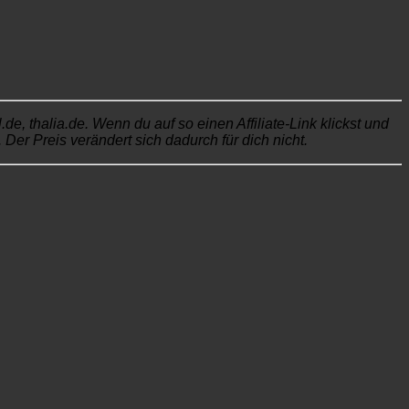
, thalia.de. Wenn du auf so einen Affiliate-Link klickst und
Der Preis verändert sich dadurch für dich nicht.