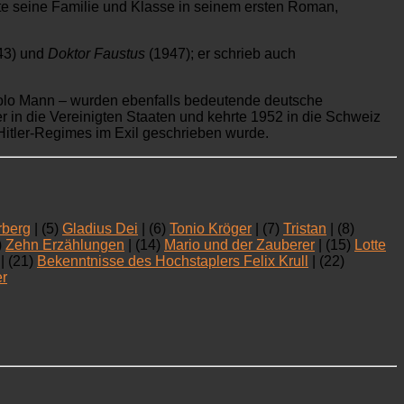
te seine Familie und Klasse in seinem ersten Roman,
43) und
Doktor Faustus
(1947); er schrieb auch
 Golo Mann – wurden ebenfalls bedeutende deutsche
er in die Vereinigten Staaten und kehrte 1952 in die Schweiz
 Hitler-Regimes im Exil geschrieben wurde.
rberg
| (5)
Gladius Dei
| (6)
Tonio Kröger
| (7)
Tristan
| (8)
)
Zehn Erzählungen
| (14)
Mario und der Zauberer
| (15)
Lotte
| (21)
Bekenntnisse des Hochstaplers Felix Krull
| (22)
er