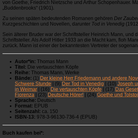
von Goethe, Friedrich Nietzsche und Arthur Schopenhauer. Ma
„Buddenbrooks“ (1901).
Zu seinen späten bedeutenden Romanen gehören
Der Zaube
Kurzgeschichten und Novellen, darunter
Tod in Venedig
(1912
Sein älterer Bruder war der Schriftsteller Heinrich Mann, u
Schriftsteller. Als Adolf Hitler 1933 an die Macht kam, floh M
zurück. Mann ist einer der bekanntesten Vertreter der sogenan
Autor*in:
Thomas Mann
Titel:
Die vertauschten Köpfe
Reihe:
Thomas Mann, Werke
Bände:
(1)
Der kleine Herr Friedemann und andere Nov
Schwere Stunde
| (9)
Der Tod in Venedig
| (10)
Joseph u
in Weimar
| (16)
Die vertauschten Köpfe
| (17)
Das Gese
Fiorenza
| (23)
Deutsche Hörer!
| (24)
Goethe und Tolstoi
Sprache:
Deutsch
Format:
EPUB
Seitenzahl:
ca. 150
ISBN-13:
978-3-96130-736-4 (EPUB)
Buch kaufen bei*: