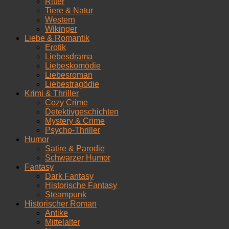
Ritter
Tiere & Natur
Western
Wikinger
Liebe & Romantik
Erotik
Liebesdrama
Liebeskomödie
Liebesroman
Liebestragödie
Krimi & Thriller
Cozy Crime
Detektivgeschichten
Mystery & Crime
Psycho-Thriller
Humor
Satire & Parodie
Schwarzer Humor
Fantasy
Dark Fantasy
Historische Fantasy
Steampunk
Historischer Roman
Antike
Mittelalter