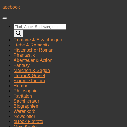
Zum
apebook
Inhalt
springen
Products
search
Romane & Erzählungen
Liebe & Romantik
Historischer Roman
Phantastik
Abenteuer & Action
Fantasy
Märchen & Sagen
Horror & Grusel
Science Fiction
Humor
Philosophie
Raritäten
Sachliteratur
Biographien
Warenkorb
Newsletter
eBook Flatrate
Mein Konto