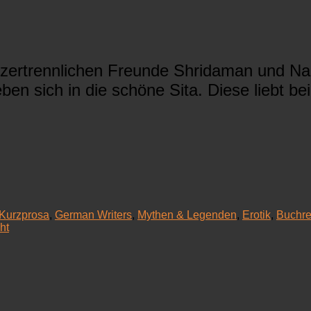
ertrennlichen Freunde Shridaman und Nan
ben sich in die schöne Sita. Diese liebt b
Kurzprosa
,
German Writers
,
Mythen & Legenden
,
Erotik
,
Buchre
ht