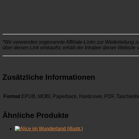
*Wir verwenden sogenannte Affiliate-Links zur Weiterleitung z
über diesen Link einkaufst, erhält der Inhaber dieser Website 
Zusätzliche Informationen
Format
EPUB, MOBI, Paperback, Hardcover, PDF, Taschenb
Ähnliche Produkte