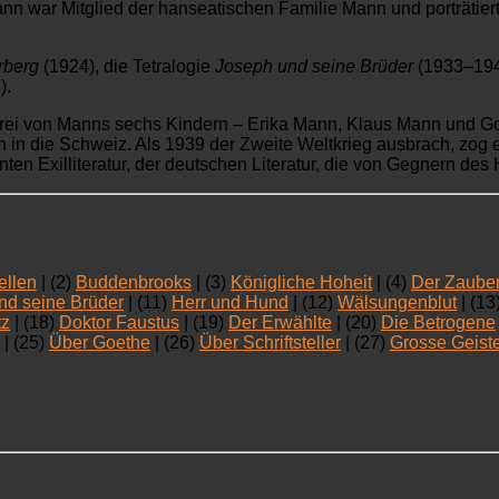
nn war Mitglied der hanseatischen Familie Mann und porträtier
rberg
(1924), die Tetralogie
Joseph und seine Brüder
(1933–19
).
nd drei von Manns sechs Kindern – Erika Mann, Klaus Mann und
ann in die Schweiz. Als 1939 der Zweite Weltkrieg ausbrach, zog 
nten Exilliteratur, der deutschen Literatur, die von Gegnern des
ellen
| (2)
Buddenbrooks
| (3)
Königliche Hoheit
| (4)
Der Zaube
nd seine Brüder
| (11)
Herr und Hund
| (12)
Wälsungenblut
| (13
tz
| (18)
Doktor Faustus
| (19)
Der Erwählte
| (20)
Die Betrogene
| (25)
Über Goethe
| (26)
Über Schriftsteller
| (27)
Grosse Geist