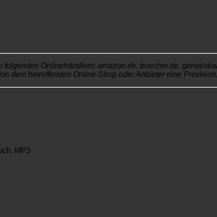
u folgenden Onlinehändlern: amazon.de, buecher.de, genialokal.de
von dem betreffenden Online-Shop oder Anbieter eine Provision. 
uch, MP3