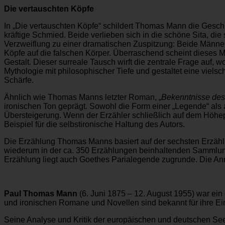
Die vertauschten Köpfe
In „Die vertauschten Köpfe“ schildert Thomas Mann die Gesch
kräftige Schmied. Beide verlieben sich in die schöne Sita, die
Verzweiflung zu einer dramatischen Zuspitzung: Beide Männer o
Köpfe auf die falschen Körper. Überraschend scheint dieses M
Gestalt. Dieser surreale Tausch wirft die zentrale Frage auf,
Mythologie mit philosophischer Tiefe und gestaltet eine vielsch
Schärfe.
Ähnlich wie Thomas Manns letzter Roman, „
Bekenntnisse des 
ironischen Ton geprägt. Sowohl die Form einer „Legende“ als 
Übersteigerung. Wenn der Erzähler schließlich auf dem Höhepu
Beispiel für die selbstironische Haltung des Autors.
Die Erzählung Thomas Manns basiert auf der sechsten Erzählu
wiederum in der ca. 350 Erzählungen beinhaltenden Sammlun
Erzählung liegt auch Goethes Parialegende zugrunde. Die Anr
Paul Thomas Mann
(6. Juni 1875 – 12. August 1955) war ein d
und ironischen Romane und Novellen sind bekannt für ihre Einb
Seine Analyse und Kritik der europäischen und deutschen See