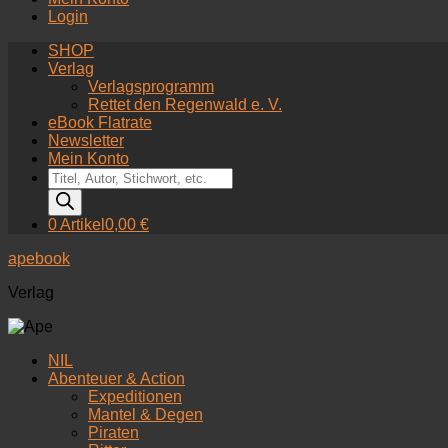
Login
SHOP
Verlag
Verlagsprogramm
Rettet den Regenwald e. V.
eBook Flatrate
Newsletter
Mein Konto
Products
search
0 Artikel
0,00 €
apebook
Verlag
NIL
Abenteuer & Action
Expeditionen
Mantel & Degen
Piraten